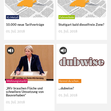
IG-Metall
Fahrverbote
10.000 neue Tarifverträge
Stuttgart bald dieselfreie Zone?
01. Jul. 2018
01. Jul. 2018
Wohnungsmarkt
Kennst du schon…
„Wir brauchen Fläche und
...dubwise?
schnellere Umsetzung von
01. Jul. 2018
Bauvorhaben“
01. Jul. 2018