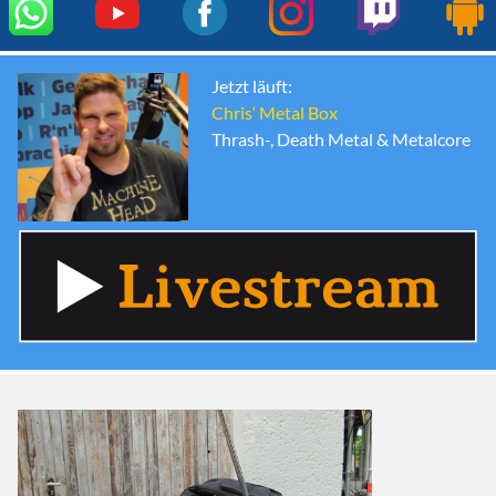
Jetzt läuft:
Chris‘ Metal Box
Thrash-, Death Metal & Metalcore