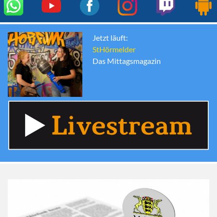
Jetzt läuft:
StHörmelder
Das Mittagsmagazin