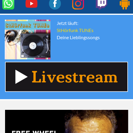
Jetzt läuft:
StHörfunk TUNEs
Deine Lieblingssongs