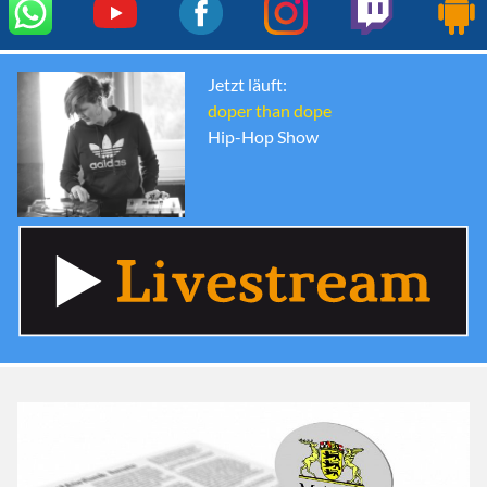
Jetzt läuft:
doper than dope
Hip-Hop Show