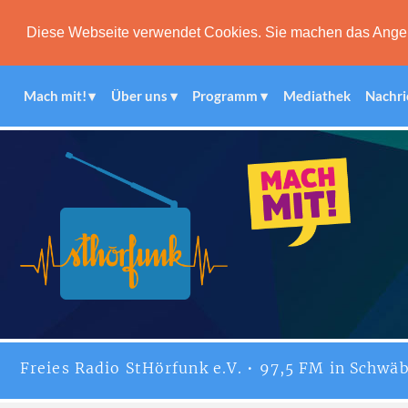
Diese Webseite verwendet Cookies. Sie machen das Angebot
Mach mit!
Über uns
Programm
Mediathek
Nachri
Freies
Radio StHörfunk
e.V. • 97,5 FM in Schwäb