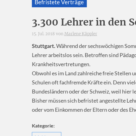
Befristete Verträge
3.300 Lehrer in den 
15. Jul. 2018 von
Marlene Käppler
Stuttgart.
Während der sechswöchigen Somm
Lehrer arbeitslos sein. Betroffen sind Pädag
Krankheitsvertretungen.
Obwohl es im Land zahlreiche freie Stellen u
Schulen oft fachfremde Kräfte ein. Denn vie
Bundesländern oder der Schweiz, weil hier le
Bisher müssen sich befristet angestellte Le
oder vom Einkommen der Eltern oder des Ehe
Kategorie: