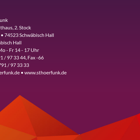
funk
thaus, 2. Stock
 • 74523 Schwäbisch Hall
bisch Hall
Mo - Fr 14 - 17 Uhr
1 / 97 33 44, Fax -66
791 / 97 33 33
erfunk.de • www.sthoerfunk.de