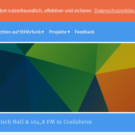
 nutzerfreundlich, effektiver und sicherer.
Datenschutzerklär
chten auf StHörfunk
Projekte
Feedback
isch Hall & 104,8 FM in Crailsheim