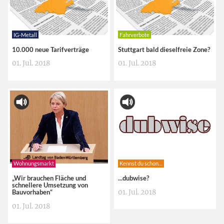
IG-Metall
Fahrverbote
10.000 neue Tarifverträge
Stuttgart bald dieselfreie Zone?
01. Jul. 2018
01. Jul. 2018
Wohnungsmarkt
Kennst du schon…
„Wir brauchen Fläche und
...dubwise?
schnellere Umsetzung von
01. Jul. 2018
Bauvorhaben“
01. Jul. 2018