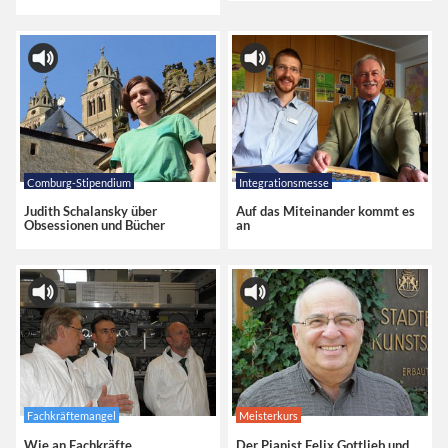
Comburg-Stipendium
Integrationsmesse
Judith Schalansky über
Auf das Miteinander kommt es
Obsessionen und Bücher
an
Fachkräftemangel
Meisterkurs
Wie an Fachkräfte
Der Pianist Felix Gottlieb und