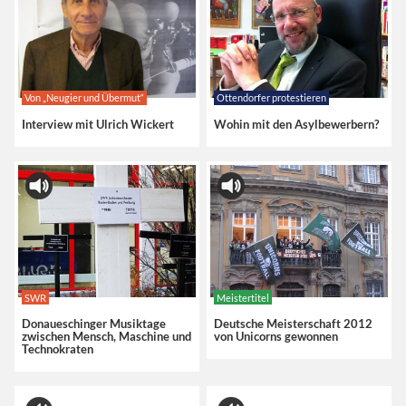
Von „Neugier und Übermut“
Ottendorfer protestieren
Interview mit Ulrich Wickert
Wohin mit den Asylbewerbern?
SWR
Meistertitel
Donaueschinger Musiktage
Deutsche Meisterschaft 2012
zwischen Mensch, Maschine und
von Unicorns gewonnen
Technokraten