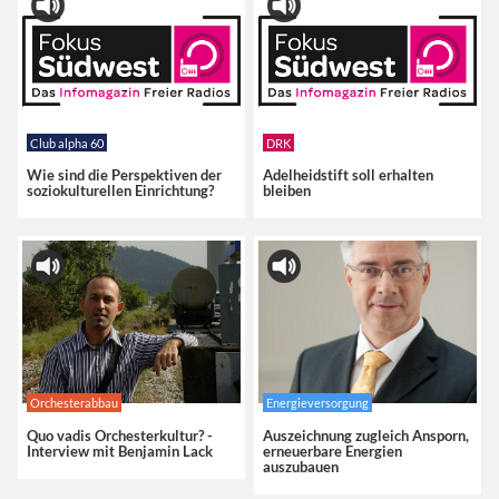
Club alpha 60
DRK
Wie sind die Perspektiven der
Adelheidstift soll erhalten
soziokulturellen Einrichtung?
bleiben
Orchesterabbau
Energieversorgung
Quo vadis Orchesterkultur? -
Auszeichnung zugleich Ansporn,
Interview mit Benjamin Lack
erneuerbare Energien
auszubauen