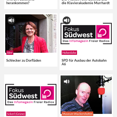
herankommen?
die Klavierakademie Murrhardt
Idee
Hohenlohe
Schlecker zu Dorfläden
SPD für Ausbau der Autobahn
A6
Sckerl (Grüne)
Museum Wackershofen