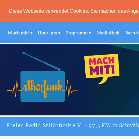
Diese Webseite verwendet Cookies. Sie machen das Angebot
Mach mit!
Über uns
Programm
Mediathek
Nachri
Freies
Radio StHörfunk
e.V. • 97,5 FM in Schwäb