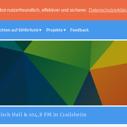
 nutzerfreundlich, effektiver und sicherer.
Datenschutzerklär
chten auf StHörfunk
Projekte
Feedback
isch Hall & 104,8 FM in Crailsheim