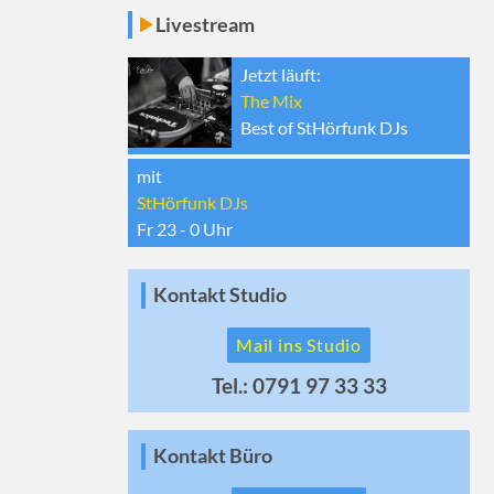
Livestream
Jetzt läuft:
The Mix
Best of StHörfunk DJs
mit
StHörfunk DJs
Fr 23 - 0
Uhr
Kontakt Studio
Mail ins Studio
Tel.: 0791 97 33 33
Kontakt Büro