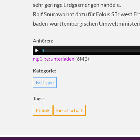
sehr geringe Erdgasmengen handele.
Ralf Snurawa hat dazu für Fokus Südwest Fra
baden-württembergischen Umweltministeri
Anhören:
mp3 herunterladen
(6MB)
00:00
|
06:26
Kategorie:
Beiträge
Tags:
Politik
Gesellschaft