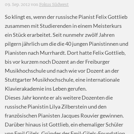
09. Sep. 2012 von
Fokus Südwest
So klingt es, wenn der russische Pianist Felix Gottlieb
zusammen mit Studierenden in einem Meisterkurs
ein Stück erarbeitet. Seit nunmehr zwölf Jahren
pilgern jährlich um die die 40 jungen Pianistinnen und
Pianisten nach Murrhardt. Dort hatte Felix Gottlieb,
bis vor kurzem noch Dozent an der Freiburger
Musikhochschule und nach wie vor Dozent an der
Stuttgarter Musikhochschule, eine internationale
Klavierakademie ins Leben gerufen.
Dieses Jahr konnte er als weitere Dozenten die
russische Pianistin Lilya Zilberstein und den
französischen Pianisten Jacques Rouvier gewinnen.
Darüber hinaus ist Gottlieb, ein ehemaliger Schüler
von Emil Gilels, Gründer der Emil-Gilels-Foundation,