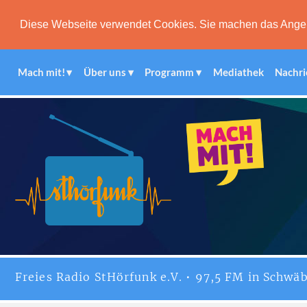
Diese Webseite verwendet Cookies. Sie machen das Angebot
Mach mit!
Über uns
Programm
Mediathek
Nachri
Freies
Radio StHörfunk
e.V. • 97,5 FM in Schwäb