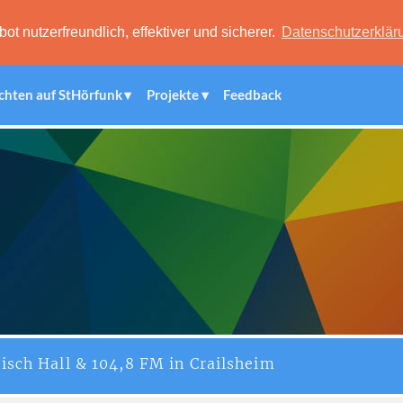
 nutzerfreundlich, effektiver und sicherer.
Datenschutzerklär
chten auf StHörfunk
Projekte
Feedback
isch Hall & 104,8 FM in Crailsheim