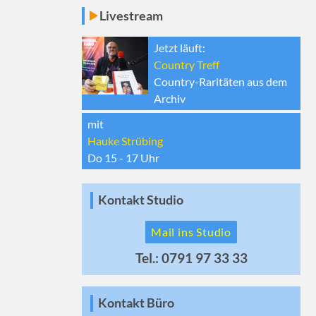
Livestream
Jetzt läuft:
Country Treff
Country-Raritäten aus dem
Archiv
mit
Hauke Strübing
Do 15 - 17
Uhr
Kontakt Studio
Mail ins Studio
Tel.: 0791 97 33 33
Kontakt Büro