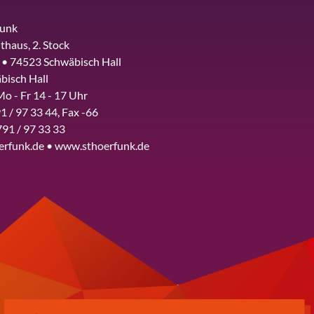
funk
thaus, 2. Stock
 • 74523 Schwäbisch Hall
bisch Hall
Mo - Fr 14 - 17 Uhr
1 / 97 33 44, Fax -66
791 / 97 33 33
erfunk.de • www.sthoerfunk.de