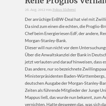
René Proglios Verhal
26. Aug. 2012 von
Fokus Südwest
Der anrüchige EnBW-Deal hat viel mit Zwilli
Da sind zum einen die echten, die Proglio-Brü
Chef beim Energieriesen EdF, der andere, Ren
Morgan-Stanley-Bank.
Dieser will nun nicht vor dem Untersuchung
Über die Anwaltskanzlei der Bank in Deutschl
jetzt verlauten und darauf hinweisen, dass e
Das andere, nur so bezeichnete Zwillingspa
Ministerpräsidenten Baden-Württembergs, 
deutschen Ausgabe der Morgan-Stanley-Bank,
Zeiten als führende Mitglieder der Junge Un
Mappus ließ, das wurde nun bekannt, zum A
vernichten. Hatte deswegen das, was sich 