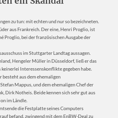
ten ein Skandal
ngen zu tun: mit echten und nur so bezeichneten.
der aus Frankreich. Der eine, Henri Proglio, ist
é Proglio, bei der französischen Ausgabe der
sausschuss im Stuttgarter Landtag aussagen.
and, Hengeler Müller in Düsseldorf, ließ er das
s keinerlei Interessenskonflikte gegeben habe.
ar besteht aus dem ehemaligen
Stefan Mappus, und dem ehemaligen Chef der
 Dirk Notheis. Beide kennen sich sehr gut aus
ion im Ländle.
mtsende die Festplatte seines Computers
darauf befand, zwingend mit dem EnBW-Deal zu