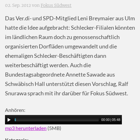
02. Sep. 2012 von
Fokus Südwest
Das Ver.di- und
SPD
-Mitglied Leni Breymaier aus Ulm
hatte die Idee aufgebracht: Schlecker-Filialen könnten
im ländlichen Raum doch zu genossenschaftlich
organisierten Dorfläden umgewandelt und die
ehemaligen Schlecker-Beschäftigten dann
weiterbeschäftigt werden. Auch die
Bundestagsabgeordnete Annette Sawade aus
Schwäbisch Hall unterstützt diesen Vorschlag, Ralf
Snurawa sprach mit ihr darüber für Fokus Südwest.
Anhören:
00:00
|
05:48
mp3 herunterladen
(5MB)
Kategorie: