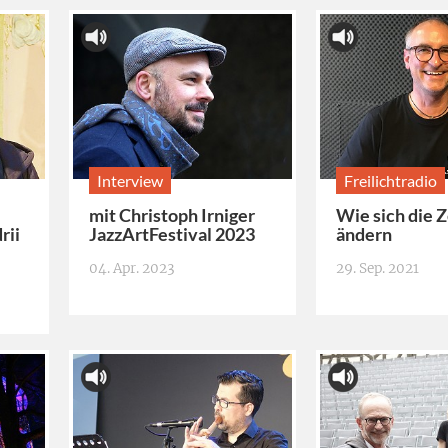
Interview
Freilichtradio
mit Christoph Irniger
Wie sich die 
rii
JazzArtFestival 2023
ändern
04. Apr. 2023
29. Sep. 2021