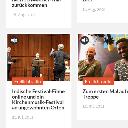
zurückkommen
11. Aug. 2021
18. Aug. 2021
Freilichtradio
Freilichtradio
Indische Festival-Filme
Zum ersten Mal auf 
online und ein
Treppe
Kirchenmusik-Festival
14. Jul. 2021
an ungewohnten Orten
21. Jul. 2021