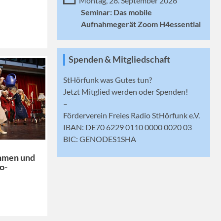
Montag, 28. September 2026
Seminar: Das mobile
Aufnahmegerät Zoom H4essential
Spenden & Mitgliedschaft
StHörfunk was Gutes tun?
Jetzt
Mitglied werden
oder Spenden!
–
Förderverein Freies Radio StHörfunk e.V.
IBAN: DE70 6229 0110 0000 0020 03
BIC: GENODES1SHA
hmen und
o-