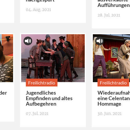
Aufführungen
04. Aug. 2021
28. Jul. 2021
Freilichtradio
Freilichtradio
der
Jugendliches
Wiederaufna
Empfinden und altes
eine Celentan
Aufbegehren
Hommage
07. Jul. 2021
30. Jun. 2021