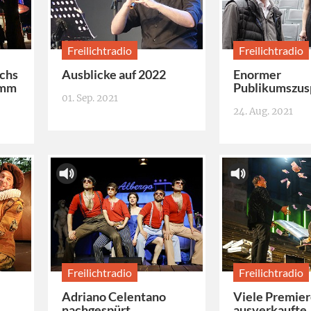
Freilichtradio
Freilichtradio
achs
Ausblicke auf 2022
Enormer
amm
Publikumszus
01. Sep. 2021
24. Aug. 2021
Freilichtradio
Freilichtradio
Adriano Celentano
Viele Premie
nachgespürt
ausverkaufte