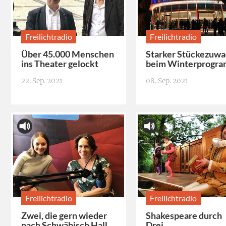
Freilichtradio
Freilichtradio
Über 45.000 Menschen
Starker Stückezuw
ins Theater gelockt
beim Winterprogr
22. Sep. 2021
08. Sep. 2021
Freilichtradio
Freilichtradio
Zwei, die gern wieder
Shakespeare durch
nach Schwäbisch Hall
Drei