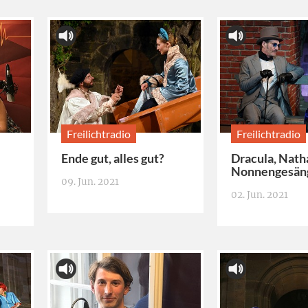
Freilichtradio
Freilichtradio
Ende gut, alles gut?
Dracula, Nath
Nonnengesän
09. Jun. 2021
02. Jun. 2021