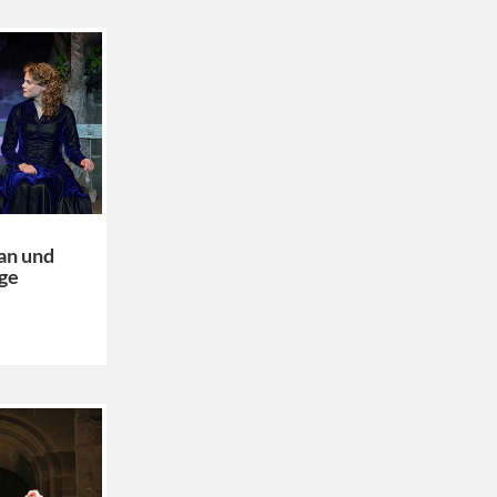
an und
ge