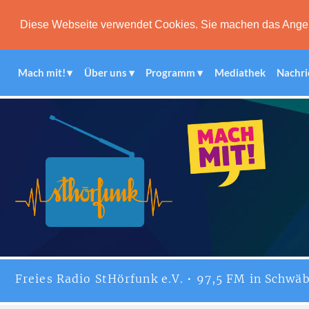
Diese Webseite verwendet Cookies. Sie machen das Angebot
Mach mit!
Über uns
Programm
Mediathek
Nachri
Freies
Radio StHörfunk
e.V. • 97,5 FM in Schwäb