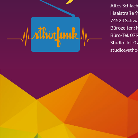
Altes Schlach
Haalstraße 9
74523 Schwä
Bürozeiten: 
Büro-Tel. 079
Studio-Tel. 0
studio@stho