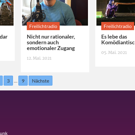
Freilichtradio
Freilichtradio
rdar
Nicht nur rationaler,
Es lebe das
sondern auch
Komödiantisc
emotionaler Zugang
05. Mai. 2021
12. Mai. 2021
3
…
9
Nächste
funk