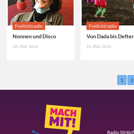
Freilichtradio
Freilichtradio
Nonnen und Disco
Von Dada bis Defte
26. Mai. 2021
19. Mai. 2021
1
2
Radio StHör