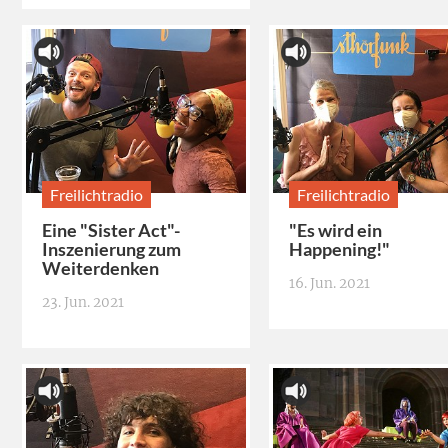
Freilichtradio
Freilichtradio
Eine "Sister Act"-
"Es wird ein
Inszenierung zum
Happening!"
Weiterdenken
16. Jun. 2021
23. Jun. 2021