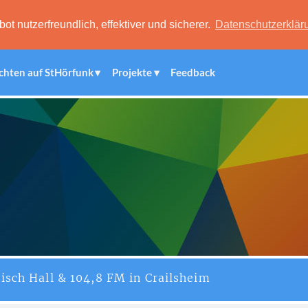
 nutzerfreundlich, effektiver und sicherer.
Datenschutzerklär
chten auf StHörfunk
Projekte
Feedback
isch Hall & 104,8 FM in Crailsheim