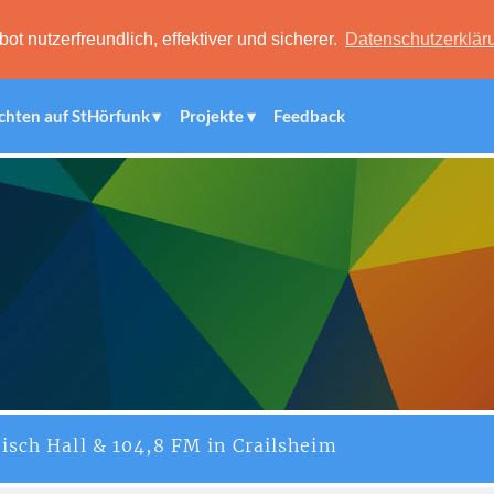
 nutzerfreundlich, effektiver und sicherer.
Datenschutzerklär
chten auf StHörfunk
Projekte
Feedback
isch Hall & 104,8 FM in Crailsheim