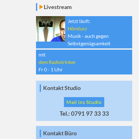
Livestream
Jetzt läuft:
Hörsturz
Musik - auch gegen
Selbstgenügsamkeit
mit
dem Radiotrinker
Fr 0 - 1
Uhr
Kontakt Studio
Mail ins Studio
Tel.: 0791 97 33 33
Kontakt Büro