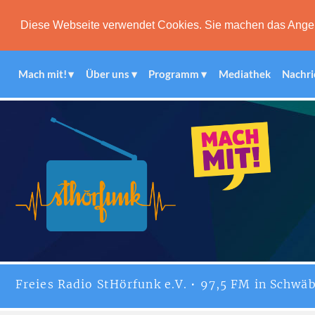
Diese Webseite verwendet Cookies. Sie machen das Angebot
Mach mit!
Über uns
Programm
Mediathek
Nachri
Freies
Radio StHörfunk
e.V. • 97,5 FM in Schwäb