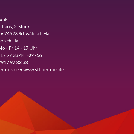
funk
thaus, 2. Stock
 • 74523 Schwäbisch Hall
bisch Hall
Mo - Fr 14 - 17 Uhr
1 / 97 33 44, Fax -66
791 / 97 33 33
erfunk.de • www.sthoerfunk.de