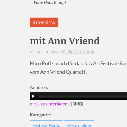
Foto: Hans Kumpf
Interview
mit Ann Vriend
04. Apr. 2023 von
Radio StHörfunk
Miro Ruff sprach für das JazzArtFestival-R
vom Ann Vriend Quartett.
Anhören:
mp3 herunterladen
(13MB)
00:00
|
05:40
Kategorie:
Festival-Radio
StHörmelder