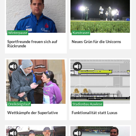
Winterpause
Kunstrasen
Sportfreunde freuen sich auf
Neues Grün für die Unicorns
Rückrunde
Dreikönigslauf
Stadionbau Auwiese
Wettkämpfe der Superlative
Funktionalität statt Luxus