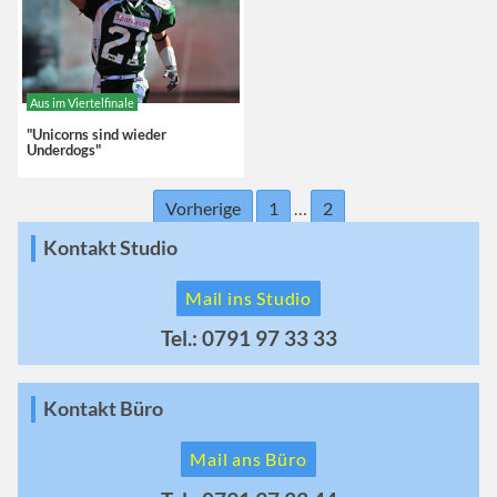
Aus im Viertelfinale
"Unicorns sind wieder
Underdogs"
Vorherige
1
…
2
Kontakt Studio
Mail ins Studio
Tel.: 0791 97 33 33
Kontakt Büro
Mail ans Büro