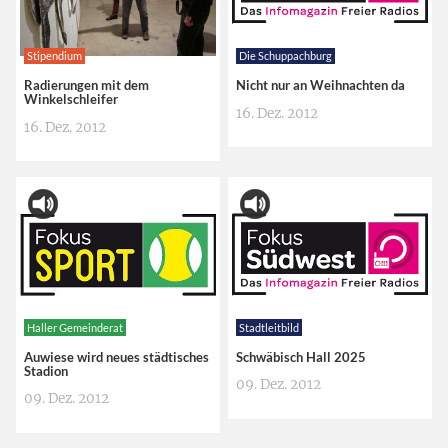
Stipendium
Die Schuppachburg
Radierungen mit dem
Nicht nur an Weihnachten da
Winkelschleifer
16. Dez. 2012
16. Dez. 2012
Haller Gemeinderat
Stadtleitbild
Auwiese wird neues städtisches
Schwäbisch Hall 2025
Stadion
09. Dez. 2012
09. Dez. 2012