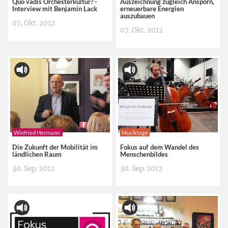
Quo vadis Orchesterkultur? -
Auszeichnung zugleich Ansporn,
Interview mit Benjamin Lack
erneuerbare Energien
auszubauen
07. Okt. 2012
07. Okt. 2012
Winfried Hermann:
Musiktage
Die Zukunft der Mobilität im
Fokus auf dem Wandel des
ländlichen Raum
Menschenbildes
30. Sep. 2012
30. Sep. 2012