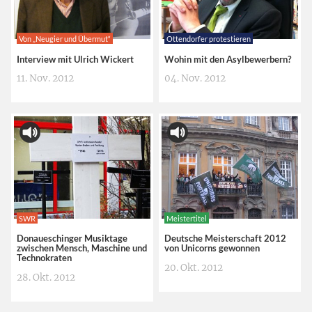
Von „Neugier und Übermut“
Ottendorfer protestieren
Interview mit Ulrich Wickert
Wohin mit den Asylbewerbern?
11. Nov. 2012
04. Nov. 2012
SWR
Meistertitel
Donaueschinger Musiktage
Deutsche Meisterschaft 2012
zwischen Mensch, Maschine und
von Unicorns gewonnen
Technokraten
20. Okt. 2012
28. Okt. 2012