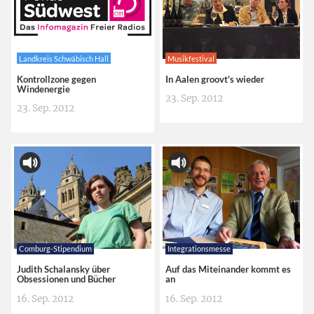
Landkreis Schwäbisch Hall
Musikfestival
Kontrollzone gegen
In Aalen groovt's wieder
Windenergie
23. Sep. 2012
23. Sep. 2012
Comburg-Stipendium
Integrationsmesse
Judith Schalansky über
Auf das Miteinander kommt es
Obsessionen und Bücher
an
16. Sep. 2012
16. Sep. 2012