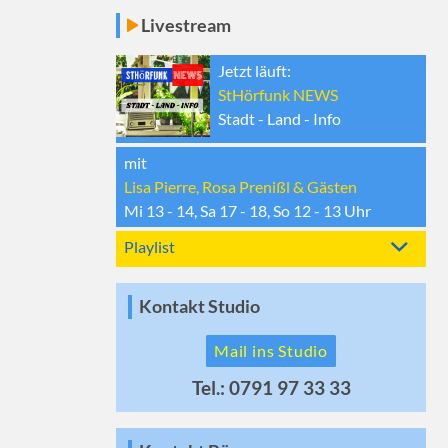
Livestream
Jetzt läuft:
StHörfunk NEWS
Stadt - Land - Info
mit
Lisa Pierre, Rosa Prenißl & Gästen
Mi 13 - 14, Sa 17 - 18, So 12 - 13
Uhr
Playlist
Kontakt Studio
Mail ins Studio
Tel.: 0791 97 33 33