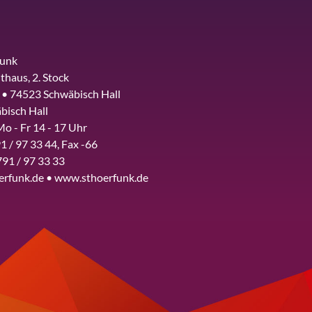
funk
thaus, 2. Stock
 • 74523 Schwäbisch Hall
bisch Hall
Mo - Fr 14 - 17 Uhr
1 / 97 33 44, Fax -66
791 / 97 33 33
erfunk.de • www.sthoerfunk.de