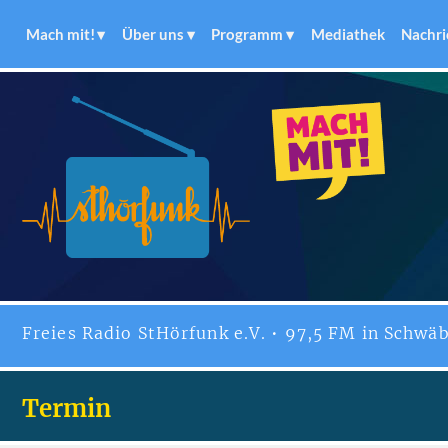
Mach mit!
Über uns
Programm
Mediathek
Nachri
Freies
Radio StHörfunk
e.V. • 97,5 FM in Schwäb
Termin