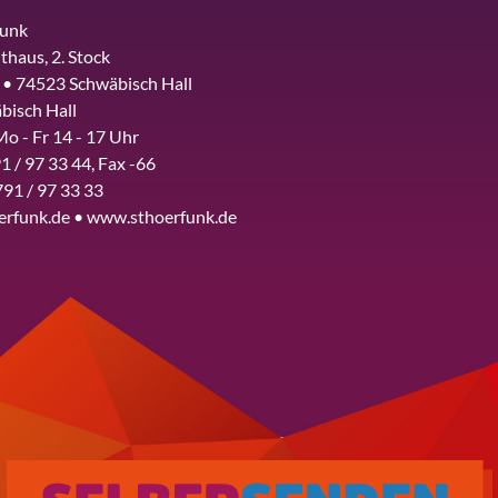
funk
thaus, 2. Stock
 • 74523 Schwäbisch Hall
bisch Hall
Mo - Fr 14 - 17 Uhr
1 / 97 33 44, Fax -66
791 / 97 33 33
erfunk.de • www.sthoerfunk.de