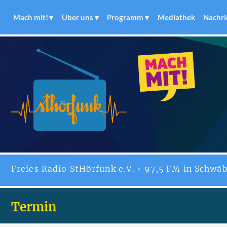
Mach mit!
Über uns
Programm
Mediathek
Nachri
Freies
Radio StHörfunk
e.V. • 97,5 FM in Schwäb
Termin