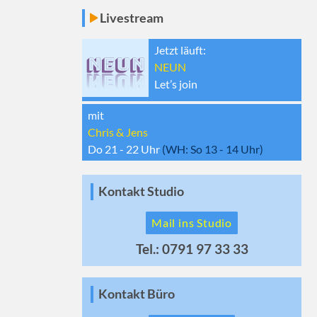
Livestream
Jetzt läuft:
NEUN
Let’s join
mit
Chris & Jens
Do 21 - 22
Uhr
(WH:
So 13 - 14
Uhr)
Kontakt Studio
Mail ins Studio
Tel.: 0791 97 33 33
Kontakt Büro