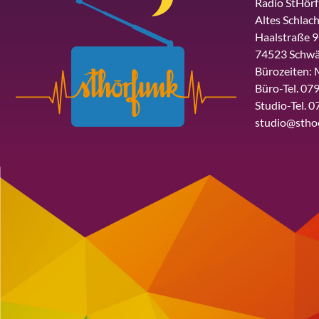
Radio StHör
Altes Schlach
Haalstraße 9
74523 Schwä
Bürozeiten: 
Büro-Tel. 079
Studio-Tel. 0
studio@stho