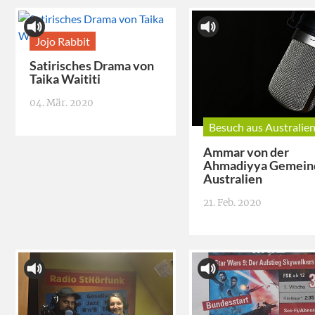
Jojo Rabbit
Satirisches Drama von
Taika Waititi
04. Mär. 2020
Besuch aus Australie
Ammar von der
Ahmadiyya Gemein
Australien
21. Feb. 2020