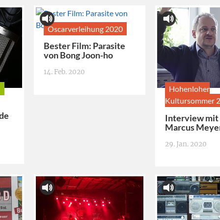
Oscarverleihung 2020
Bester Film: Parasite
von Bong Joon-ho
14. Feb. 2020
n
Hohenloher
Kultursommer 
de
Interview mit
Marcus Meye
29. Jan. 2020