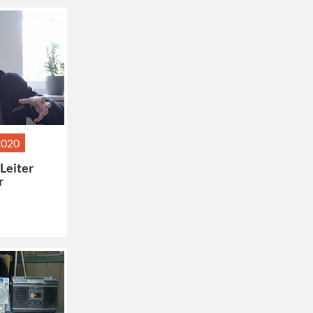
2020
 Leiter
r