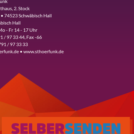
funk
thaus, 2. Stock
 • 74523 Schwäbisch Hall
bisch Hall
Mo - Fr 14 - 17 Uhr
1 / 97 33 44, Fax -66
791 / 97 33 33
erfunk.de • www.sthoerfunk.de