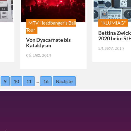
MTV Headbanger's Ball
"KLUMIAG"
Tour
Bettina Zwick
2020 beim St
Von Dyscarnate bis
Kataklysm
29. Nov. 2019
06. Dez. 2019
…
9
10
11
…
16
Nächste