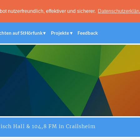
 nutzerfreundlich, effektiver und sicherer.
Datenschutzerklär
chten auf StHörfunk
Projekte
Feedback
isch Hall & 104,8 FM in Crailsheim