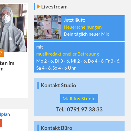
Livestream
Jetzt läuft:
Neuerscheinungen
Dein täglich neuer Mix
mit
?
musikredaktioneller Betreuung
Mo 2 - 6, Di 3 - 6, Mi 2 - 6, Do 4 - 6, Fr 3 - 6,
ten im
Sa 4 - 6, So 4 - 6
Uhr
um
Kontakt Studio
Mail ins Studio
Tel.: 0791 97 33 33
Kontakt Büro