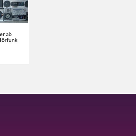
er ab
Hörfunk