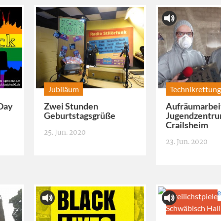
Jubiläum
Technikrettung
 Day
Zwei Stunden
Aufräumarbei
Geburtstagsgrüße
Jugendzentr
Crailsheim
25. Jun. 2020
23. Jun. 2020
Freilichstpiele
Schwäbisch Hall