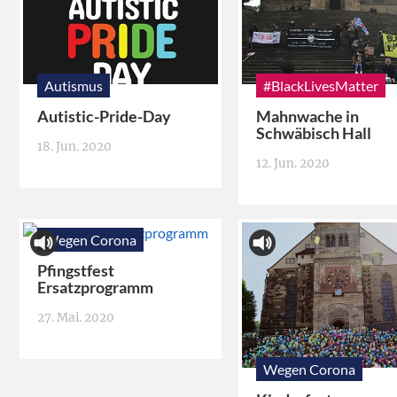
Autismus
#BlackLivesMatter
Autistic-Pride-Day
Mahnwache in
Schwäbisch Hall
18. Jun. 2020
12. Jun. 2020
Wegen Corona
Pfingstfest
Ersatzprogramm
27. Mai. 2020
Wegen Corona