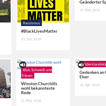
Geänderter Sp
27. Mai. 2020
Rassismus
#BlackLivesMatter
05. Jun. 2020
Widerstandsk
Blut, Schweiß und
Gedenken an 
Tränen
Elser
Winston Churchills
24. Apr. 2020
wohl bekannteste
Rede
15. Mai. 2020