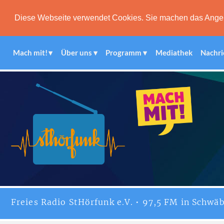
Diese Webseite verwendet Cookies. Sie machen das Angebot
Mach mit!
Über uns
Programm
Mediathek
Nachri
Freies
Radio StHörfunk
e.V. • 97,5 FM in Schwäb