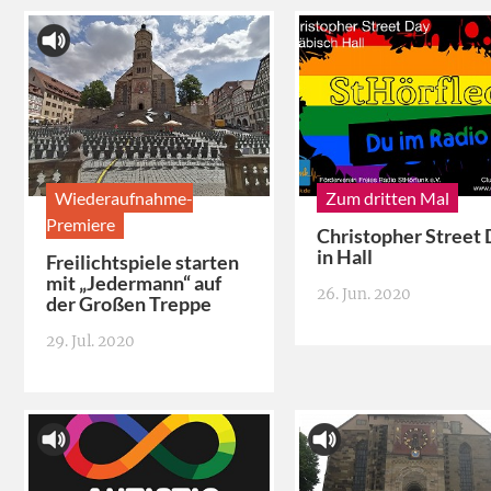
Wiederaufnahme-
Zum dritten Mal
Premiere
Christopher Street
in Hall
Freilichtspiele starten
mit „Jedermann“ auf
26. Jun. 2020
der Großen Treppe
29. Jul. 2020