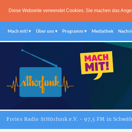
Diese Webseite verwendet Cookies. Sie machen das Angebot
Mach mit!
Über uns
Programm
Mediathek
Nachri
Freies
Radio StHörfunk
e.V. • 97,5 FM in Schwäb