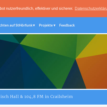
 nutzerfreundlich, effektiver und sicherer.
Datenschutzerklär
chten auf StHörfunk
Projekte
Feedback
isch Hall & 104,8 FM in Crailsheim