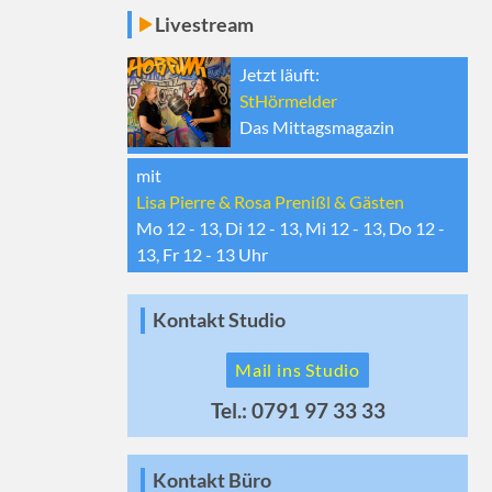
Livestream
Jetzt läuft:
StHörmelder
Das Mittagsmagazin
mit
Lisa Pierre & Rosa Prenißl & Gästen
Mo 12 - 13, Di 12 - 13, Mi 12 - 13, Do 12 -
13, Fr 12 - 13
Uhr
Kontakt Studio
Mail ins Studio
Tel.: 0791 97 33 33
Kontakt Büro