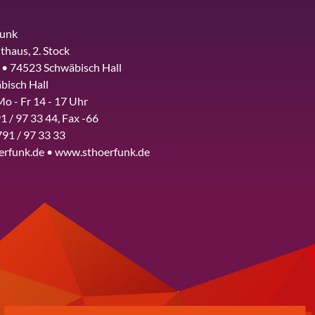
funk
thaus, 2. Stock
 • 74523 Schwäbisch Hall
bisch Hall
Mo - Fr 14 - 17 Uhr
1 / 97 33 44, Fax -66
791 / 97 33 33
erfunk.de • www.sthoerfunk.de