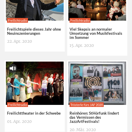
Freilichtradio
Freilichtradio
Freilichtspiele dieses Jahr ohne
Viel Skepsis an normaler
Neuinszenierungen
Umsetzung von Musikfestivals
im Sommer
22. Apr. 2020
15. Apr. 2020
Freilichtradio
Trösterle fürs JAF 2020
Freilichttheater in der Schwebe
Reinhören: StHörfunk lindert
das Vermissen des
01. Apr. 2020
JazzArtFestivals!
20. Mär. 2020