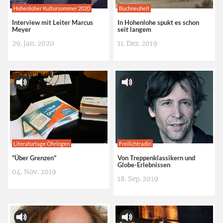
Hohenloher Kultursommer 2020
Buchneuheit
Interview mit Leiter Marcus
In Hohenlohe spukt es schon
Meyer
seit langem
29. Jan. 2020
11. Dez. 2019
Literaturtage Öhringen
Freilichtradio
"Über Grenzen"
Von Treppenklassikern und
Globe-Erlebnissen
04. Nov. 2019
18. Sep. 2019