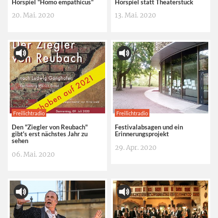
Hörspiel "Homo empathicus"
Hörspiel statt Theaterstück
20. Mai. 2020
13. Mai. 2020
Freilichtradio
Freilichtradio
Den "Ziegler von Reubach"
Festivalabsagen und ein
gibt's erst nächstes Jahr zu
Erinnerungsprojekt
sehen
29. Apr. 2020
06. Mai. 2020