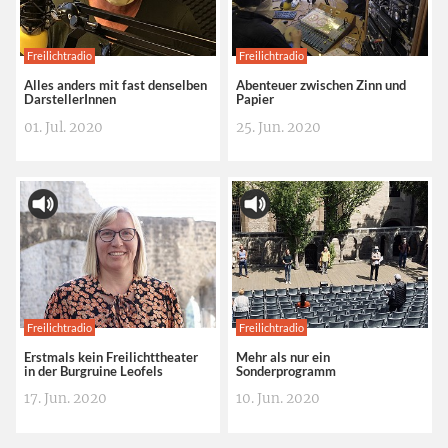
Freilichtradio
Freilichtradio
Alles anders mit fast denselben
Abenteuer zwischen Zinn und
DarstellerInnen
Papier
01. Jul. 2020
25. Jun. 2020
Freilichtradio
Freilichtradio
Erstmals kein Freilichttheater
Mehr als nur ein
in der Burgruine Leofels
Sonderprogramm
17. Jun. 2020
10. Jun. 2020