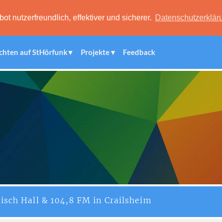
 nutzerfreundlich, effektiver und sicherer.
Datenschutzerklär
chten auf StHörfunk
Projekte
Feedback
isch Hall & 104,8 FM in Crailsheim