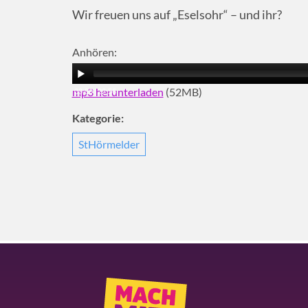
Wir freuen uns auf „Eselsohr“ – und ihr?
Anhören:
mp3 herunterladen
(52MB)
00:00
|
22:56
Kategorie:
StHörmelder