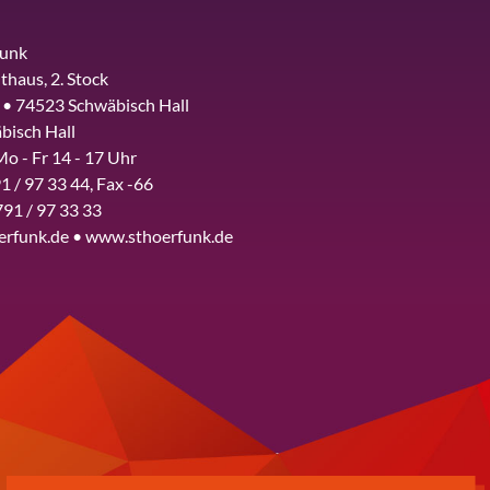
funk
thaus, 2. Stock
 • 74523 Schwäbisch Hall
bisch Hall
Mo - Fr 14 - 17 Uhr
1 / 97 33 44, Fax -66
791 / 97 33 33
erfunk.de • www.sthoerfunk.de