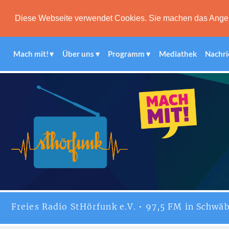
Diese Webseite verwendet Cookies. Sie machen das Angebot
Mach mit!
Über uns
Programm
Mediathek
Nachri
Freies
Radio StHörfunk
e.V. • 97,5 FM in Schwäb