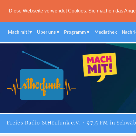
Diese Webseite verwendet Cookies. Sie machen das Angebot
Mach mit!
Über uns
Programm
Mediathek
Nachri
Freies
Radio StHörfunk
e.V. • 97,5 FM in Schwäb