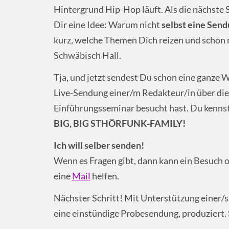
Hintergrund Hip-Hop läuft. Als die nächste
Dir eine Idee: Warum nicht
selbst eine Sen
kurz, welche Themen Dich reizen und schon 
Schwäbisch Hall.
Tja, und jetzt sendest Du schon eine ganze W
Live-Sendung einer/m Redakteur/in über die
Einführungsseminar besucht hast. Du kennst j
BIG, BIG STHÖRFUNK-FAMILY!
Ich will selber senden!
Wenn es Fragen gibt, dann kann ein Besuch 
eine
Mail
helfen.
Nächster Schritt! Mit Unterstützung einer/
eine einstündige Probesendung, produziert. S