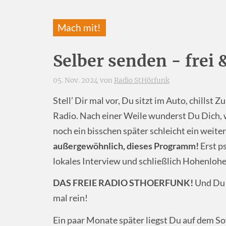
Mach mit!
Selber senden - frei 
05. Nov. 2024 von
Radio StHörfunk
Stell’ Dir mal vor, Du sitzt im Auto, chillst
Radio. Nach einer Weile wunderst Du Dich, 
noch ein bisschen später schleicht ein weit
außergewöhnlich, dieses Programm!
Erst p
lokales Interview und schließlich Hohenloh
DAS FREIE RADIO STHOERFUNK!
Und Du d
mal rein!
Ein paar Monate später liegst Du auf dem S