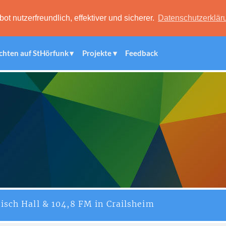
 nutzerfreundlich, effektiver und sicherer.
Datenschutzerklär
chten auf StHörfunk
Projekte
Feedback
isch Hall & 104,8 FM in Crailsheim