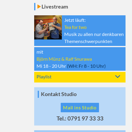
Livestream
Jetzt läuft:
Tea for two
Musik zu allen nur denkbaren
Themenschwerpunkten
mit
Björn Münz & Ralf Snurawa
Mi 18 - 20
Uhr
(WH:
Fr 8 - 10
Uhr)
Playlist
Kontakt Studio
Mail ins Studio
Tel.: 0791 97 33 33