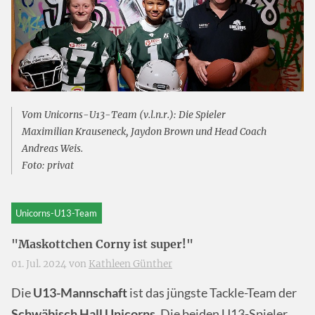
Vom Unicorns-U13-Team (v.l.n.r.): Die Spieler
Maximilian Krauseneck, Jaydon Brown und Head Coach
Andreas Weis.
Foto: privat
Unicorns-U13-Team
"Maskottchen Corny ist super!"
01. Jul. 2024 von
Kathleen Günther
Die
U13-Mannschaft
ist das jüngste Tackle-Team der
Schwäbisch Hall Unicorns
. Die beiden U13-Spieler