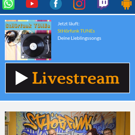
Jetzt läuft:
StHörfunk TUNEs
Deine Lieblingssongs