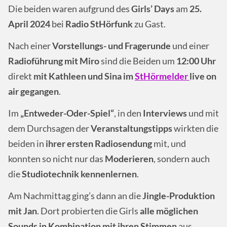
Die beiden waren aufgrund des
Girls’ Days
am
25.
April 2024
bei
Radio StHörfunk
zu Gast.
Nach einer
Vorstellungs- und Fragerunde
und einer
Radioführung mit Miro
sind die Beiden um
12:00 Uhr
direkt
mit Kathleen und Sina im
StHörmelder
live on
air gegangen
.
Im
„Entweder-Oder-Spiel“
, in den
Interviews
und mit
dem Durchsagen der
Veranstaltungstipps
wirkten die
beiden in
ihrer ersten Radiosendung
mit, und
konnten so nicht nur das
Moderieren
, sondern auch
die
Studiotechnik kennenlernen
.
Am Nachmittag ging’s dann an die
Jingle-Produktion
mit Jan
. Dort probierten die Girls
alle möglichen
Sounds in Kombination mit ihren Stimmen
aus.