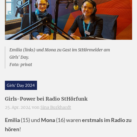
Emilia
(links) und
Mona
zu Gast im
StHörmelder
am
Girls' Day
.
Foto: privat
Girls’ Day 2024
Girls-Power bei Radio StHörfunk
25. Apr. 2024 von
Sina Burkhardt
Emilia
(15) und
Mona
(16) waren
erstmals im Radio zu
hören
!