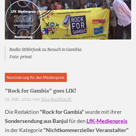
Radio StHörfunk zu Besuch in Gambia.
Foto: privat
Nominierung für den Medienpreis
"Rock for Gambia" goes LfK!
19. Mär. 2024 von
Sina Burkhardt
Die Redaktion
"Rock for Gambia"
wurde mit ihrer
Sondersendung aus Banjul
für den
LfK-Medienpreis
in der Kategorie
"Nichtkommerzieller Veranstalter"