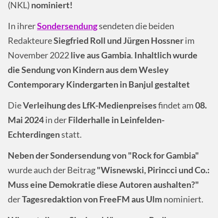
(NKL)
nominiert!
In ihrer
Sondersendung
sendeten die beiden
Redakteure
Siegfried Roll und Jürgen Hossner
im
November 2022
live aus Gambia
.
Inhaltlich wurde
die Sendung von Kindern aus dem Wesley
Contemporary Kindergarten in Banjul gestaltet
Die
Verleihung des LfK-Medienpreises
findet am
08.
Mai 2024
in der
Filderhalle in Leinfelden-
Echterdingen
statt.
Neben der Sondersendung von "Rock for Gambia"
wurde auch der Beitrag
"Wisnewski, Pirincci und Co.:
Muss eine Demokratie diese Autoren aushalten?"
der
Tagesredaktion von FreeFM aus Ulm
nominiert.