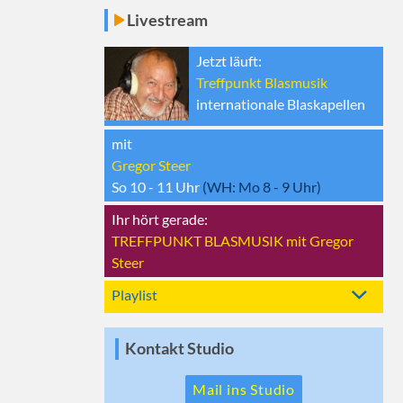
Livestream
Jetzt läuft:
Treffpunkt Blasmusik
internationale Blaskapellen
mit
Gregor Steer
So 10 - 11
Uhr
(WH:
Mo 8 - 9
Uhr)
Ihr hört gerade:
TREFFPUNKT BLASMUSIK mit Gregor
Steer
Playlist
Kontakt Studio
Mail ins Studio