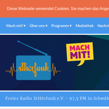
Diese Webseite verwendet Cookies. Sie machen das Angebot
Mach mit!
Über uns
Programm
Mediathek
Nachri
Freies
Radio StHörfunk
e.V. • 97,5 FM in Schwäb