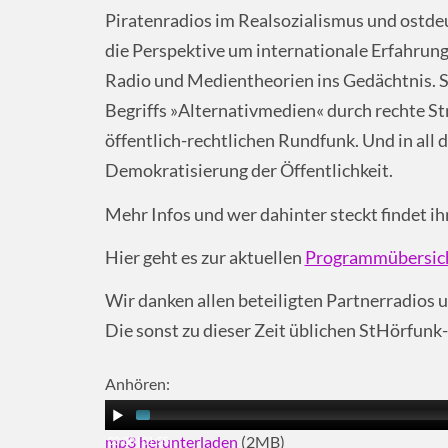
Piratenradios im Realsozialismus und ostdeu
die Perspektive um internationale Erfahrun
Radio­ und Medientheorien ins Gedächtnis. 
Begriffs »Alternativmedien« durch rechte St
öffentlich­-rechtlichen Rundfunk. Und in all
Demokrati­sierung der Öffentlichkeit.
Mehr Infos und wer dahinter steckt findet ihr
Hier geht es zur aktuellen
Programmübersich
Wir danken allen beteiligten Partnerradios
Die sonst zu dieser Zeit üblichen StHörfunk
Anhören:
mp3 herunterladen
(2MB)
00:00
|
01:55