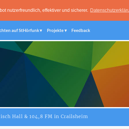
 nutzerfreundlich, effektiver und sicherer.
Datenschutzerklär
chten auf StHörfunk
Projekte
Feedback
isch Hall & 104,8 FM in Crailsheim