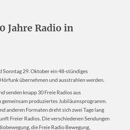
 Jahre Radio in
d Sonntag 29. Oktober ein 48-stündiges
tHörfunk übernehmen und ausstrahlen werden.
d senden knapp 30 Freie Ra­dios aus
in gemeinsam produziertes Jubiläumsprogramm.
und ande­ren Formaten dreht sich zwei Tage lang
kunft Freier Radios. Die verschiedenen Sendungen
dio­bewegung, die Freie Radio ­Bewegung,