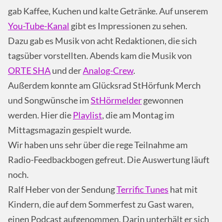
gab Kaffee, Kuchen und kalte Getränke. Auf unserem
You-Tube-Kanal
gibt es Impressionen zu sehen.
Dazu gab es Musik von acht Redaktionen, die sich
tagsüber vorstellten. Abends kam die Musik von
ORTE SHA
und der
Analog-Crew
.
Außerdem konnte am Glücksrad StHörfunk Merch
und Songwünsche im
StHörmelder
gewonnen
werden. Hier die
Playlist
, die am Montag im
Mittagsmagazin gespielt wurde.
Wir haben uns sehr über die rege Teilnahme am
Radio-Feedbackbogen gefreut. Die Auswertung läuft
noch.
Ralf Heber von der Sendung
Terrific Tunes
hat mit
Kindern, die auf dem Sommerfest zu Gast waren,
einen Podcast aufgenommen. Darin unterhält er sich