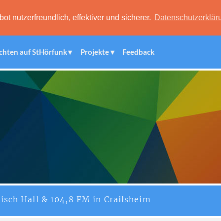
 nutzerfreundlich, effektiver und sicherer.
Datenschutzerklär
chten auf StHörfunk
Projekte
Feedback
isch Hall & 104,8 FM in Crailsheim