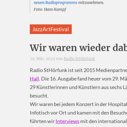
neuen Radioprogramms
mitzunehmen.
Foto: Hans Kumpf
JazzArtFestival
Wir waren wieder dab
29. Mär. 2023 von
Radio StHörfunk
Radio StHörfunk ist seit 2015 Medienpartne
Hall
. Die 16. Ausgabe fand heuer vom 29. Mär
29 Künstlerinnen und Künstlern aus sechs 
besucht.
Wir waren bei jedem Konzert in der Hospita
Infotisch vor Ort und kamen mit den Besuc
führten wir
Interviews
mit den internationa