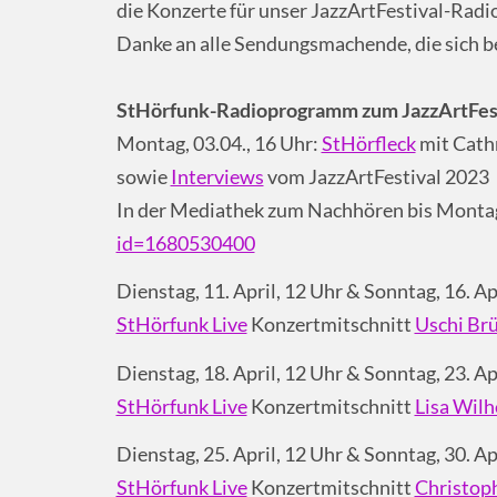
die Konzerte für unser JazzArtFestival-Rad
Danke an alle Sendungsmachende, die sich be
StHörfunk-Radioprogramm zum JazzArtFes
Montag, 03.04., 16 Uhr:
StHörfleck
mit Cath
sowie
Interviews
vom JazzArtFestival 2023
In der Mediathek zum Nachhören bis Montag,
id=1680530400
Dienstag, 11. April, 12 Uhr & Sonntag, 16. Ap
StHörfunk Live
Konzertmitschnitt
Uschi Br
Dienstag, 18. April, 12 Uhr & Sonntag, 23. Ap
StHörfunk Live
Konzertmitschnitt
Lisa Wil
Dienstag, 25. April, 12 Uhr & Sonntag, 30. Ap
StHörfunk Live
Konzertmitschnitt
Christoph