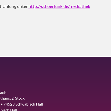
strahlung unter
http://sthoerfunk.de/mediathek
funk
thaus, 2. Stock
 • 74523 Schwäbisch Hall
bisch Hall