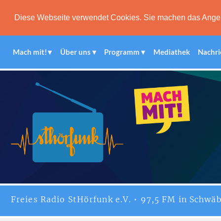
Diese Webseite verwendet Cookies. Sie machen das Angebot
Mach mit!
Über uns
Programm
Mediathek
Nachri
Freies
Radio StHörfunk
e.V. • 97,5 FM in Schwäb