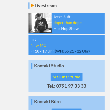
Livestream
Jetzt läuft:
doper than dope
Hip-Hop Show
mit
Nifty MC
Fr 18 - 19
Uhr
(WH:
So 21 - 22
Uhr)
Kontakt Studio
Mail ins Studio
Tel.: 0791 97 33 33
Kontakt Büro