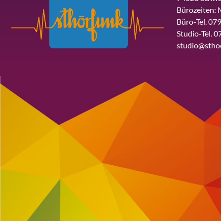
Bürozeiten: 
Büro-Tel. 079
Studio-Tel. 0
studio@stho