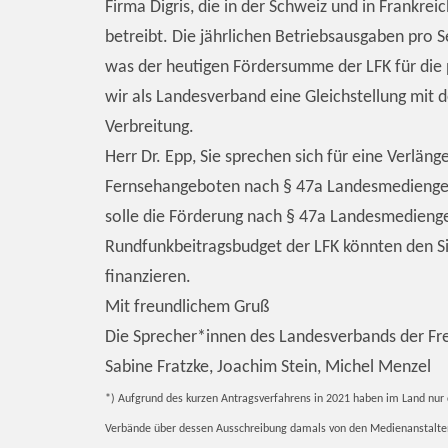
Firma Digris, die in der Schweiz und in Frankrei
betreibt. Die jährlichen Betriebsausgaben pro 
was der heutigen Fördersumme der LFK für die p
wir als Landesverband eine Gleichstellung mit 
Verbreitung.
Herr Dr. Epp, Sie sprechen sich für eine Verlän
Fernsehangeboten nach § 47a Landesmedienges
solle die Förderung nach § 47a Landesmedienge
Rundfunkbeitragsbudget der LFK könnten den S
finanzieren.
Mit freundlichem Gruß
Die Sprecher*innen des Landesverbands der Fr
Sabine Fratzke, Joachim Stein, Michel Menzel
*) Aufgrund des kurzen Antragsverfahrens in 2021 haben im Land nur 
Verbände über dessen Ausschreibung damals von den Medienanstalten n