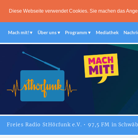
Diese Webseite verwendet Cookies. Sie machen das Angebot
Mach mit!
Über uns
Programm
Mediathek
Nachri
Freies
Radio StHörfunk
e.V. • 97,5 FM in Schwäb