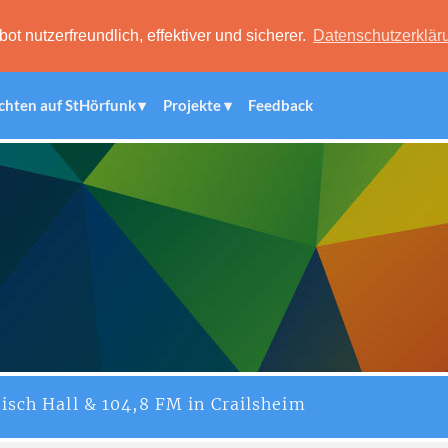
 nutzerfreundlich, effektiver und sicherer.
Datenschutzerklär
chten auf StHörfunk
Projekte
Feedback
isch Hall & 104,8 FM in Crailsheim