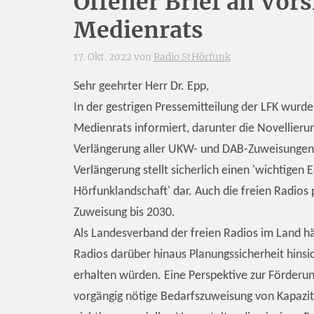
Offener Brief an Vor
Medienrats
17. Okt. 2022 von
Radio StHörfunk
Sehr geehrter Herr Dr. Epp,
In der gestrigen Pressemitteilung der LFK wurde
Medienrats informiert, darunter die Novellieru
Verlängerung aller UKW- und DAB-Zuweisungen h
Verlängerung stellt sicherlich einen 'wichtigen 
Hörfunklandschaft' dar. Auch die freien Radios 
Zuweisung bis 2030.
Als Landesverband der freien Radios im Land hä
Radios darüber hinaus Planungssicherheit hinsich
erhalten würden. Eine Perspektive zur Förderun
vorgängig nötige Bedarfszuweisung von Kapazitä