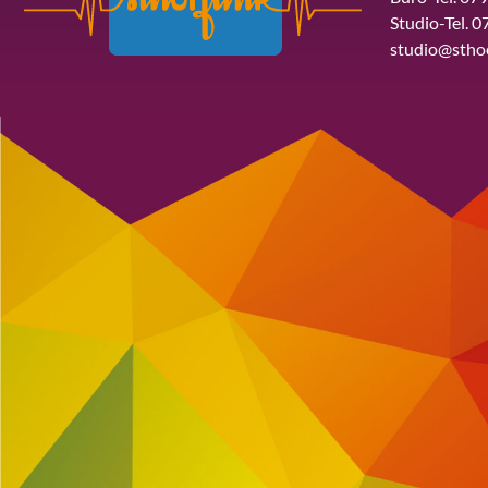
Studio-Tel. 0
studio@stho