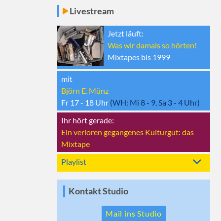
Livestream
Jetzt läuft:
Was wir damals so hörten!
Mixtapes bis 1999
mit
Björn E. Münz
Fr 17 - 18
Uhr
(WH:
Mi 8 - 9, Sa 3 - 4
Uhr)
Ihr hört gerade:
Ein verloren gegangenes Kulturgut: das
Mixtape
Playlist
Kontakt Studio
Mail ins Studio