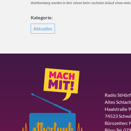
Württemberg werden in drei Jahren beim nächsten Anlauf einen Antr
Kategorie:
Aktuelles
Radio StHör
Altes Schlach
Haalstraße 9
74523 Schwä
Bürozeiten: 
Büro-Tel. 079