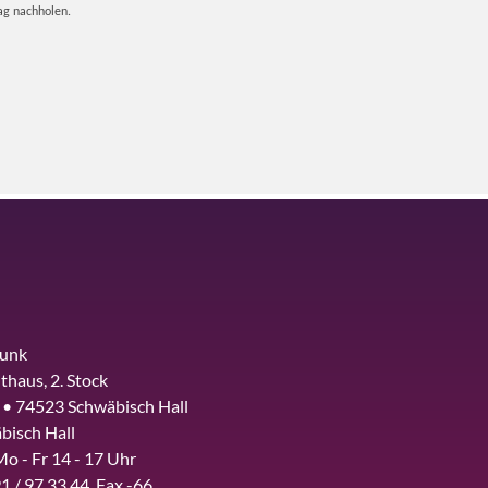
ag nachholen.
funk
thaus, 2. Stock
 • 74523 Schwäbisch Hall
bisch Hall
Mo - Fr 14 - 17 Uhr
1 / 97 33 44, Fax -66