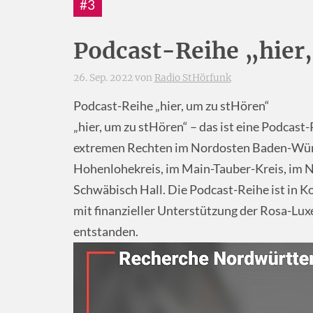
#3
Podcast-Reihe „hier
26. Sep. 2022 von
Radio StHörfunk
Podcast-Reihe „hier, um zu stHören“
„hier, um zu stHören“ – das ist eine Podca
extremen Rechten im Nordosten Baden-Würt
Hohenlohekreis, im Main-Tauber-Kreis, im 
Schwäbisch Hall. Die Podcast-Reihe ist in 
mit finanzieller Unterstützung der Rosa-L
entstanden.