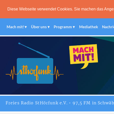
Diese Webseite verwendet Cookies. Sie machen das Angebot
Mach mit!
Über uns
Programm
Mediathek
Nachri
Freies
Radio StHörfunk
e.V. • 97,5 FM in Schwäb