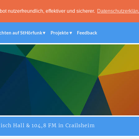
 nutzerfreundlich, effektiver und sicherer.
Datenschutzerklär
chten auf StHörfunk
Projekte
Feedback
isch Hall & 104,8 FM in Crailsheim