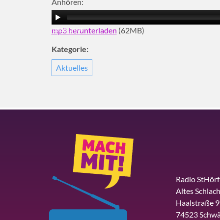
Anhören:
mp3 herunterladen
(62MB)
00:00
|
27:06
Kategorie:
Aktuelles
Radio StHör
Altes Schlach
Haalstraße 9
74523 Schwä