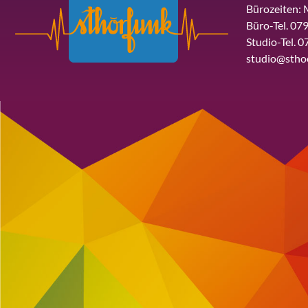
Bürozeiten: 
Büro-Tel. 079
Studio-Tel. 0
studio@stho