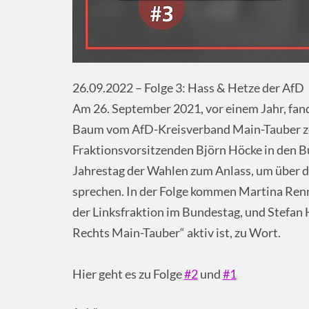
26.09.2022 – Folge 3: Hass & Hetze der AfD
Am 26. September 2021, vor einem Jahr, fand
Baum vom AfD-Kreisverband Main-Tauber zog
Fraktionsvorsitzenden Björn Höcke in den Bu
Jahrestag der Wahlen zum Anlass, um über d
sprechen. In der Folge kommen Martina Renner
der Linksfraktion im Bundestag, und Stefan 
Rechts Main-Tauber“ aktiv ist, zu Wort.
Hier geht es zu Folge
#2
und
#1