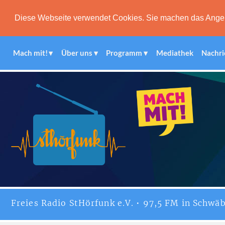
Diese Webseite verwendet Cookies. Sie machen das Angebot
Mach mit!
Über uns
Programm
Mediathek
Nachri
Freies
Radio StHörfunk
e.V. • 97,5 FM in Schwäb