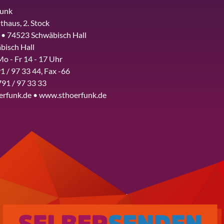
funk
thaus, 2. Stock
 • 74523 Schwäbisch Hall
bisch Hall
Mo - Fr 14 - 17 Uhr
1 / 97 33 44, Fax -66
791 / 97 33 33
erfunk.de • www.sthoerfunk.de