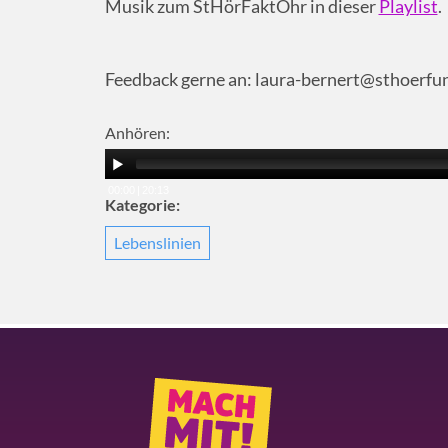
Musik zum StHörFaktOhr in dieser
Playlist
.
Feedback gerne an: laura-bernert@sthoerfu
Anhören:
00:00
|
20:13
Kategorie:
Lebenslinien