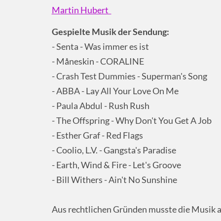
Martin Hubert
Gespielte Musik der Sendung:
- Senta - Was immer es ist
- Måneskin - CORALINE
- Crash Test Dummies - Superman's Song
- ABBA - Lay All Your Love On Me
- Paula Abdul - Rush Rush
- The Offspring - Why Don't You Get A Job
- Esther Graf - Red Flags
- Coolio, L.V. - Gangsta's Paradise
- Earth, Wind & Fire - Let's Groove
- Bill Withers - Ain't No Sunshine
Aus rechtlichen Gründen musste die Musik a