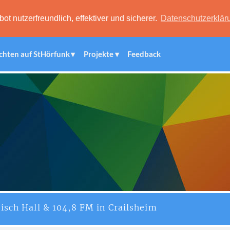
 nutzerfreundlich, effektiver und sicherer.
Datenschutzerklär
chten auf StHörfunk
Projekte
Feedback
isch Hall & 104,8 FM in Crailsheim