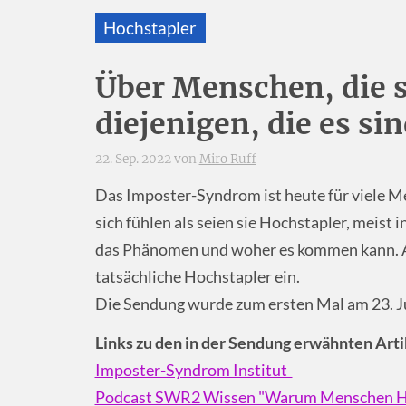
Hochstapler
Über Menschen, die s
diejenigen, die es si
22. Sep. 2022 von
Miro Ruff
Das Imposter-Syndrom ist heute für viele Me
sich fühlen als seien sie Hochstapler, meist 
das Phänomen und woher es kommen kann. Al
tatsächliche Hochstapler ein.
Die Sendung wurde zum ersten Mal am 23. J
Links zu den in der Sendung erwähnten Arti
Imposter-Syndrom Institut
Podcast SWR2 Wissen "Warum Menschen Hoch