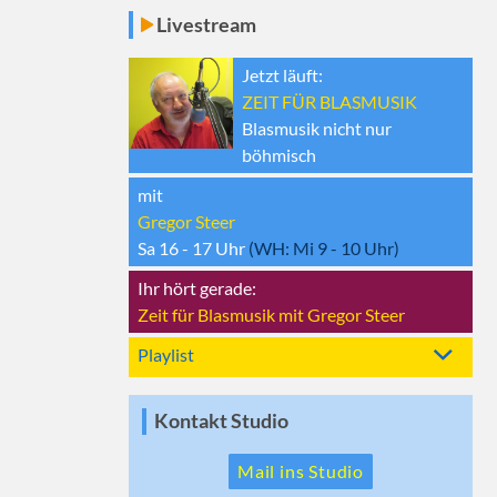
Livestream
Jetzt läuft:
ZEIT FÜR BLASMUSIK
Blasmusik nicht nur
böhmisch
mit
Gregor Steer
Sa 16 - 17
Uhr
(WH:
Mi 9 - 10
Uhr)
Ihr hört gerade:
Zeit für Blasmusik mit Gregor Steer
Playlist
Kontakt Studio
Mail ins Studio