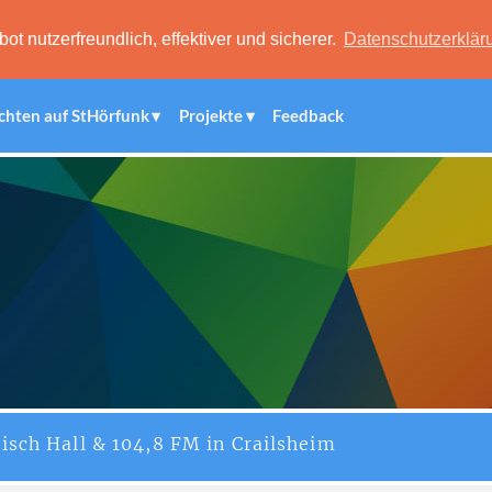
 nutzerfreundlich, effektiver und sicherer.
Datenschutzerklär
chten auf StHörfunk
Projekte
Feedback
isch Hall & 104,8 FM in Crailsheim