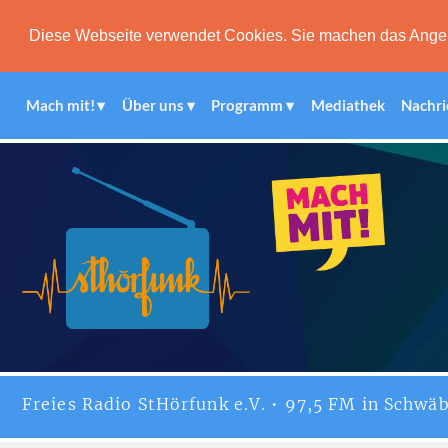
Diese Webseite verwendet Cookies. Sie machen das Angebot
Mach mit!
Über uns
Programm
Mediathek
Nachri
Freies
Radio StHörfunk
e.V. • 97,5 FM in Schwäb