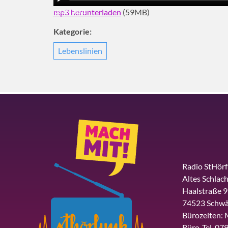
mp3 herunterladen
(59MB)
00:00
|
43:01
Kategorie:
Lebenslinien
Radio StHör
Altes Schlach
Haalstraße 9
74523 Schwä
Bürozeiten: 
Büro-Tel. 079