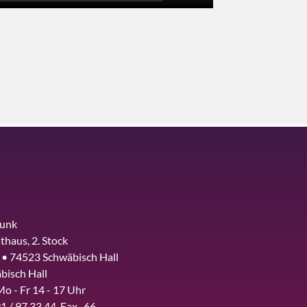
funk
thaus, 2. Stock
 • 74523 Schwäbisch Hall
bisch Hall
Mo - Fr 14 - 17 Uhr
1 / 97 33 44, Fax -66