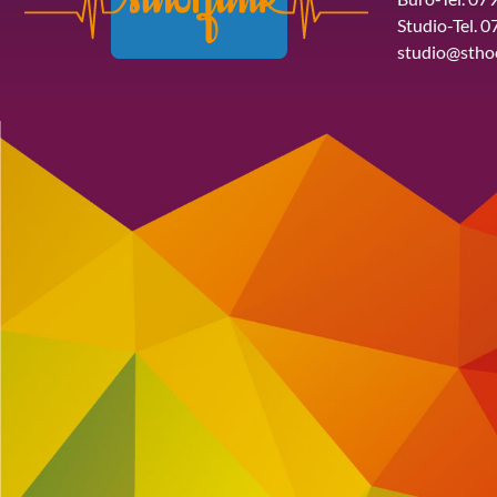
Studio-Tel. 0
studio@stho