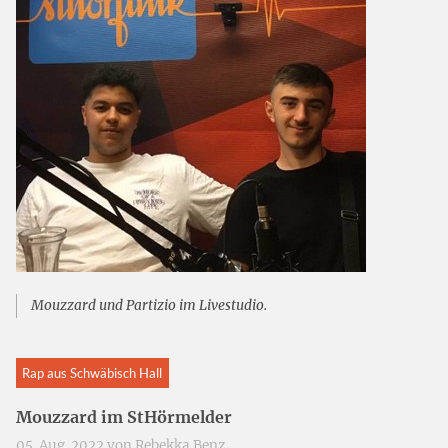
Mouzzard und Partizio im Livestudio.
Rap aus Schwäbisch Hall
Mouzzard im StHörmelder
05. Aug. 2022 von
Rebekka Benz