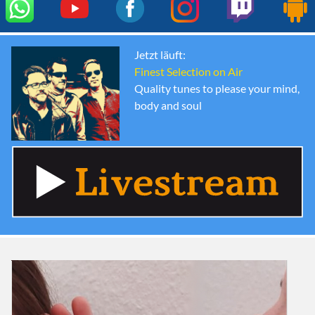
Jetzt läuft:
Finest Selection on Air
Quality tunes to please your mind,
body and soul