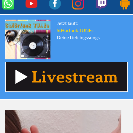
Jetzt läuft:
StHörfunk TUNEs
Deine Lieblingssongs