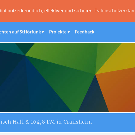
 nutzerfreundlich, effektiver und sicherer.
Datenschutzerklär
chten auf StHörfunk
Projekte
Feedback
isch Hall & 104,8 FM in Crailsheim