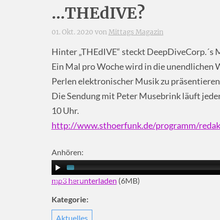
...THEdIVE?
01. Okt. 2020 von
Mittags Magazin
Hinter „THEdIVE“ steckt DeepDiveCorp.´s 
Ein Mal pro Woche wird in die unendlichen 
Perlen elektronischer Musik zu präsentieren
Die Sendung mit Peter Musebrink läuft jeden
10 Uhr.
http://www.sthoerfunk.de/programm/redak
Anhören:
mp3 herunterladen
(6MB)
00:00
|
02:38
Kategorie:
Aktuelles