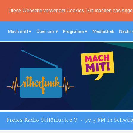
Diese Webseite verwendet Cookies. Sie machen das Angebot
Mach mit!
Über uns
Programm
Mediathek
Nachri
Freies
Radio StHörfunk
e.V. • 97,5 FM in Schwäb