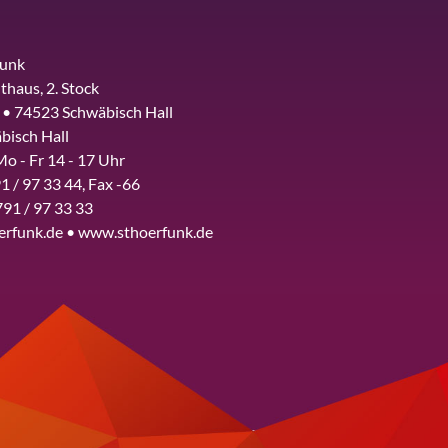
funk
thaus, 2. Stock
 • 74523 Schwäbisch Hall
bisch Hall
Mo - Fr 14 - 17 Uhr
1 / 97 33 44, Fax -66
791 / 97 33 33
erfunk.de • www.sthoerfunk.de