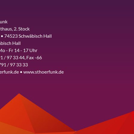
funk
thaus, 2. Stock
 • 74523 Schwäbisch Hall
bisch Hall
Mo - Fr 14 - 17 Uhr
1 / 97 33 44, Fax -66
791 / 97 33 33
erfunk.de • www.sthoerfunk.de