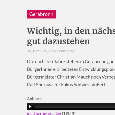
Gerabronn
Wichtig, in den nächs
gut dazustehen
29. Dez. 2019 von
Levy Unger
Die nächsten Jahre stehen in Gerabronn gan
BürgerInnen erarbeiteten Entwicklungsplan
Bürgermeister Christian Mauch noch Verbess
Ralf Snurawa für Fokus Südwest äußert.
Anhören:
mp3 herunterladen
(19MB)
00:00
|
08:11