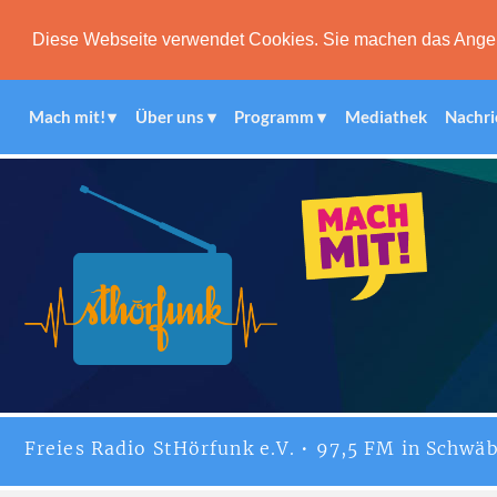
Diese Webseite verwendet Cookies. Sie machen das Angebot
Mach mit!
Über uns
Programm
Mediathek
Nachri
Freies
Radio StHörfunk
e.V. • 97,5 FM in Schwäb