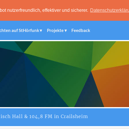
 nutzerfreundlich, effektiver und sicherer.
Datenschutzerklär
chten auf StHörfunk
Projekte
Feedback
isch Hall & 104,8 FM in Crailsheim