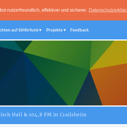
 nutzerfreundlich, effektiver und sicherer.
Datenschutzerklär
chten auf StHörfunk
Projekte
Feedback
isch Hall & 104,8 FM in Crailsheim