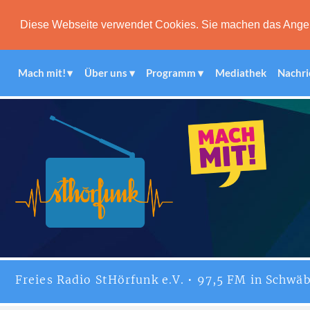
Diese Webseite verwendet Cookies. Sie machen das Angebot
Mach mit!
Über uns
Programm
Mediathek
Nachri
Freies
Radio StHörfunk
e.V. • 97,5 FM in Schwäb