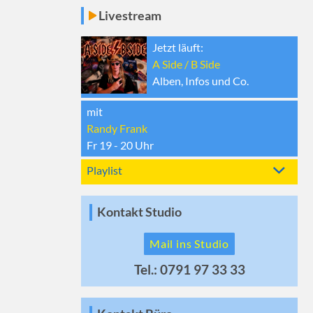
Livestream
Jetzt läuft:
A Side / B Side
Alben, Infos und Co.
mit
Randy Frank
Fr 19 - 20
Uhr
Playlist
Kontakt Studio
Mail ins Studio
Tel.: 0791 97 33 33