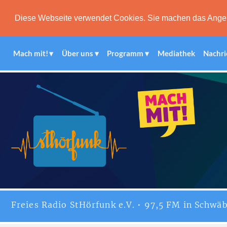
Diese Webseite verwendet Cookies. Sie machen das Angebot
Mach mit!
Über uns
Programm
Mediathek
Nachri
Freies
Radio StHörfunk
e.V. • 97,5 FM in Schwäb