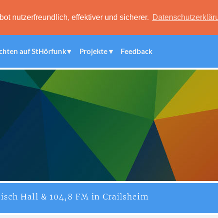
 nutzerfreundlich, effektiver und sicherer.
Datenschutzerklär
chten auf StHörfunk
Projekte
Feedback
isch Hall & 104,8 FM in Crailsheim