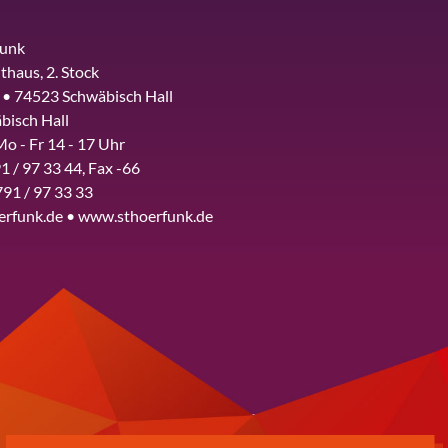
funk
thaus, 2. Stock
 • 74523 Schwäbisch Hall
bisch Hall
Mo - Fr 14 - 17 Uhr
1 / 97 33 44, Fax -66
791 / 97 33 33
erfunk.de • www.sthoerfunk.de