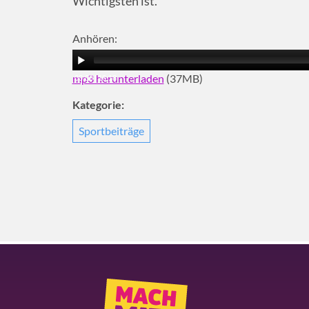
Wichtigsten ist.
Anhören:
mp3 herunterladen
(37MB)
00:00
|
16:18
Kategorie:
Sportbeiträge