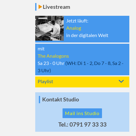
Livestream
Jetzt läuft:
Analog
in der digitalen Welt
mit
The Analogons
Sa 23 - 0
Uhr
(WH:
Di 1 - 2, Do 7 - 8, Sa 2 -
3
Uhr)
Playlist
Kontakt Studio
Mail ins Studio
Tel.: 0791 97 33 33