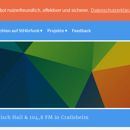
 nutzerfreundlich, effektiver und sicherer.
Datenschutzerklär
chten auf StHörfunk
Projekte
Feedback
isch Hall & 104,8 FM in Crailsheim