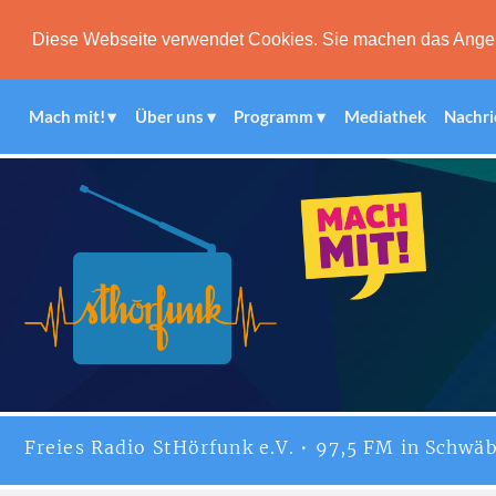
Diese Webseite verwendet Cookies. Sie machen das Angebot
Mach mit!
Über uns
Programm
Mediathek
Nachri
Freies
Radio StHörfunk
e.V. • 97,5 FM in Schwäb