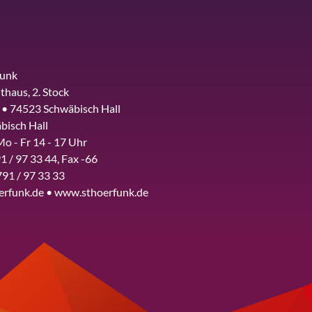
funk
thaus, 2. Stock
 • 74523 Schwäbisch Hall
bisch Hall
Mo - Fr 14 - 17 Uhr
1 / 97 33 44, Fax -66
791 / 97 33 33
erfunk.de • www.sthoerfunk.de