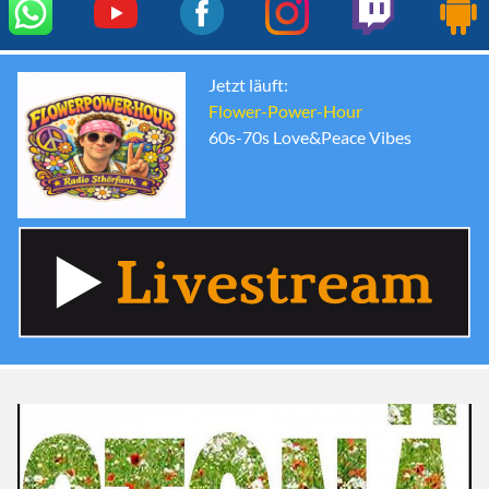
Jetzt läuft:
Flower-Power-Hour
60s-70s Love&Peace Vibes