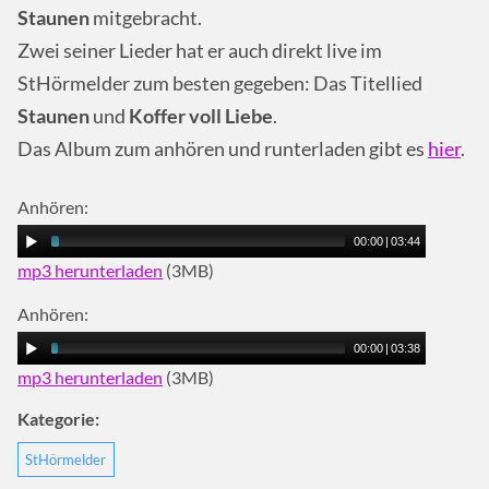
Staunen
mitgebracht.
Zwei seiner Lieder hat er auch direkt live im
StHörmelder zum besten gegeben: Das Titellied
Staunen
und
Koffer voll Liebe
.
Das Album zum anhören und runterladen gibt es
hier
.
Anhören:
00:00
|
03:44
mp3 herunterladen
(3MB)
Anhören:
00:00
|
03:38
mp3 herunterladen
(3MB)
Kategorie:
StHörmelder