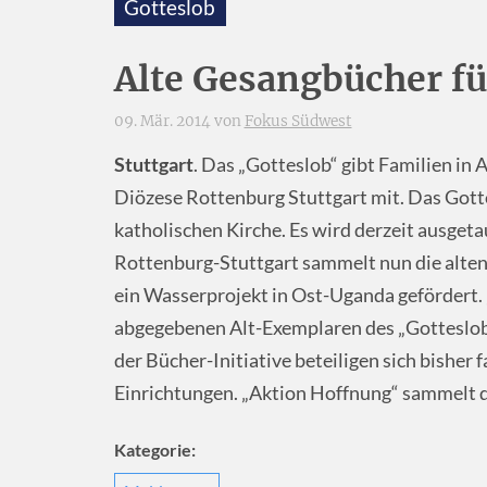
Gotteslob
Alte Gesangbücher fü
09. Mär. 2014 von
Fokus Südwest
Stuttgart
. Das „Gotteslob“ gibt Familien in 
Diözese Rottenburg Stuttgart mit. Das Gott
katholischen Kirche. Es wird derzeit ausgeta
Rottenburg-Stuttgart sammelt nun die alten
ein Wasserprojekt in Ost-Uganda gefördert.
abgegebenen Alt-Exemplaren des „Gotteslobs
der Bücher-Initiative beteiligen sich bisher
Einrichtungen. „Aktion Hoffnung“ sammelt d
Kategorie: