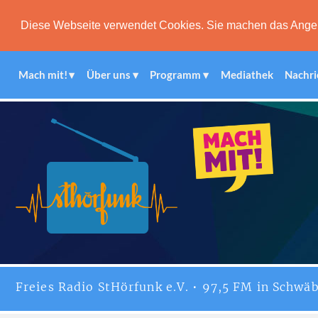
Diese Webseite verwendet Cookies. Sie machen das Angebot
Mach mit!
Über uns
Programm
Mediathek
Nachri
Freies
Radio StHörfunk
e.V. • 97,5 FM in Schwäb