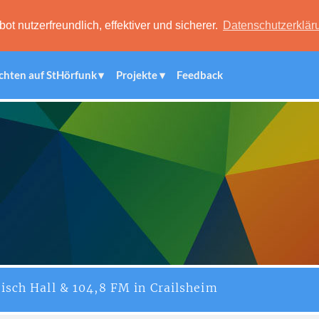
 nutzerfreundlich, effektiver und sicherer.
Datenschutzerklär
chten auf StHörfunk
Projekte
Feedback
isch Hall & 104,8 FM in Crailsheim