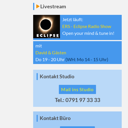
Livestream
Jetzt läuft:
ERS - Eclipse Radio Show
Open your mind & tune in!
mit
David & Gästen
Do 19 - 20
Uhr
(WH:
Mo 14 - 15
Uhr)
Kontakt Studio
Mail ins Studio
Tel.: 0791 97 33 33
Kontakt Büro