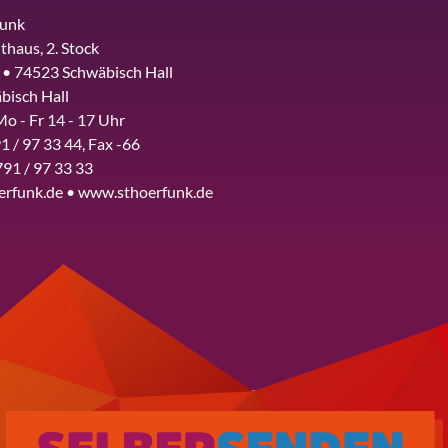
funk
thaus, 2. Stock
 • 74523 Schwäbisch Hall
bisch Hall
Mo - Fr 14 - 17 Uhr
1 / 97 33 44, Fax -66
791 / 97 33 33
erfunk.de • www.sthoerfunk.de