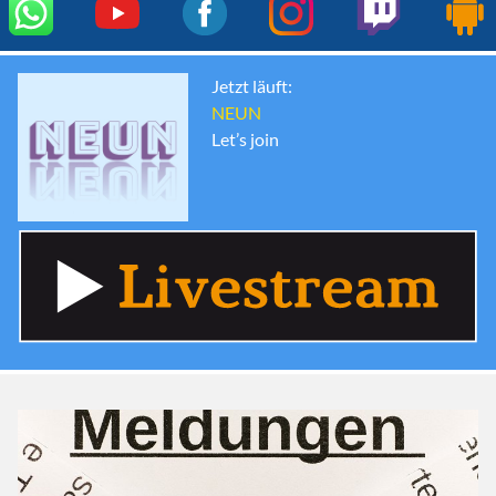
Jetzt läuft:
NEUN
Let’s join