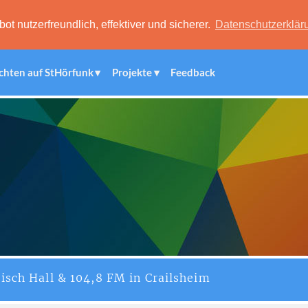
 nutzerfreundlich, effektiver und sicherer.
Datenschutzerklär
chten auf StHörfunk
Projekte
Feedback
isch Hall & 104,8 FM in Crailsheim