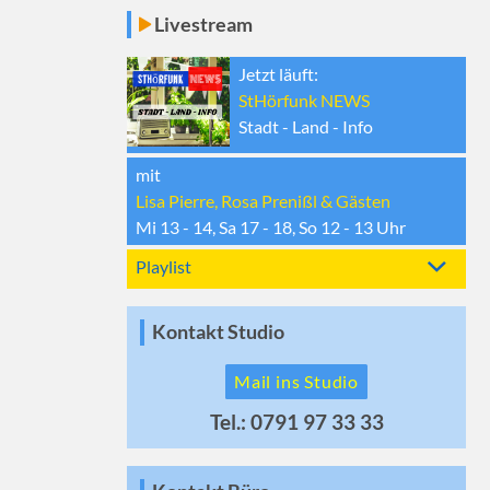
Livestream
Jetzt läuft:
StHörfunk NEWS
Stadt - Land - Info
mit
Lisa Pierre, Rosa Prenißl & Gästen
Mi 13 - 14, Sa 17 - 18, So 12 - 13
Uhr
Playlist
Kontakt Studio
Mail ins Studio
Tel.: 0791 97 33 33