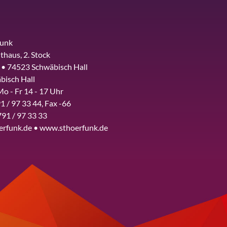
funk
thaus, 2. Stock
 • 74523 Schwäbisch Hall
bisch Hall
Mo - Fr 14 - 17 Uhr
1 / 97 33 44, Fax -66
791 / 97 33 33
erfunk.de • www.sthoerfunk.de