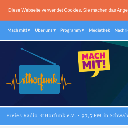
Diese Webseite verwendet Cookies. Sie machen das Angebot
Mach mit!
Über uns
Programm
Mediathek
Nachri
Freies
Radio StHörfunk
e.V. • 97,5 FM in Schwäb