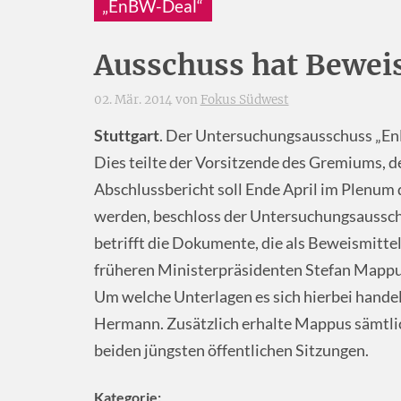
„EnBW-Deal“
Ausschuss hat Bewei
02. Mär. 2014 von
Fokus Südwest
Stuttgart
. Der Untersuchungsausschuss „E
Dies teilte der Vorsitzende des Gremiums, d
Abschlussbericht soll Ende April im Plenu
werden, beschloss der Untersuchungsausschu
betrifft die Dokumente, die als Beweismittel
früheren Ministerpräsidenten Stefan Mappu
Um welche Unterlagen es sich hierbei handel
Hermann. Zusätzlich erhalte Mappus sämtlic
beiden jüngsten öffentlichen Sitzungen.
Kategorie: