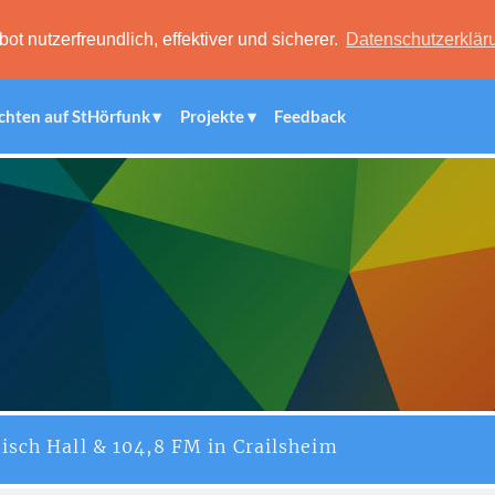
 nutzerfreundlich, effektiver und sicherer.
Datenschutzerklär
chten auf StHörfunk
Projekte
Feedback
isch Hall & 104,8 FM in Crailsheim