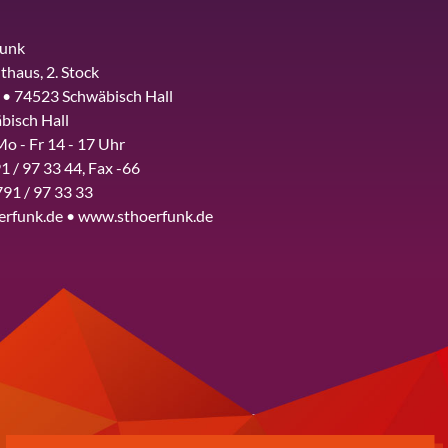
funk
thaus, 2. Stock
 • 74523 Schwäbisch Hall
bisch Hall
Mo - Fr 14 - 17 Uhr
1 / 97 33 44, Fax -66
791 / 97 33 33
erfunk.de • www.sthoerfunk.de