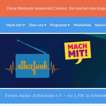
Diese Webseite verwendet Cookies. Sie machen das Angebot
Mach mit!
Über uns
Programm
Mediathek
Nachri
Freies
Radio StHörfunk
e.V. • 97,5 FM in Schwäb