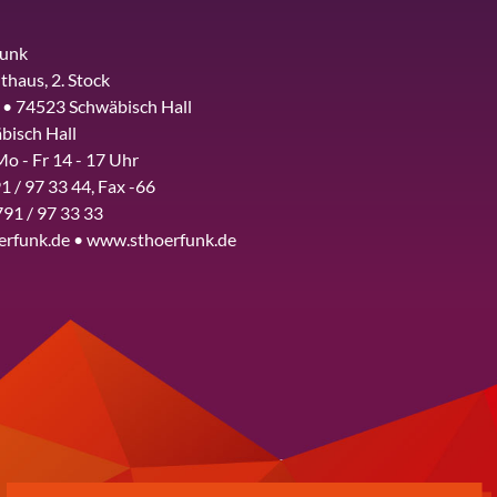
funk
thaus, 2. Stock
 • 74523 Schwäbisch Hall
bisch Hall
Mo - Fr 14 - 17 Uhr
1 / 97 33 44, Fax -66
791 / 97 33 33
erfunk.de • www.sthoerfunk.de