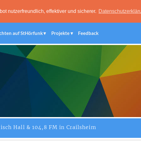
 nutzerfreundlich, effektiver und sicherer.
Datenschutzerklär
chten auf StHörfunk
Projekte
Feedback
isch Hall & 104,8 FM in Crailsheim