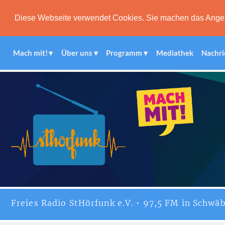
Diese Webseite verwendet Cookies. Sie machen das Angebot
Mach mit!
Über uns
Programm
Mediathek
Nachri
Freies
Radio StHörfunk
e.V. • 97,5 FM in Schwäb