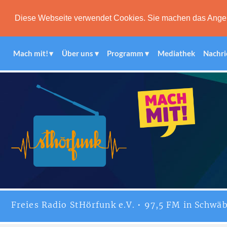
Diese Webseite verwendet Cookies. Sie machen das Angebot
Mach mit!
Über uns
Programm
Mediathek
Nachri
Freies
Radio StHörfunk
e.V. • 97,5 FM in Schwäb