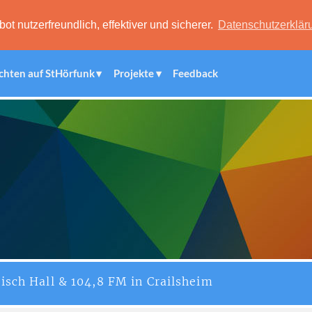
 nutzerfreundlich, effektiver und sicherer.
Datenschutzerklär
chten auf StHörfunk
Projekte
Feedback
isch Hall & 104,8 FM in Crailsheim