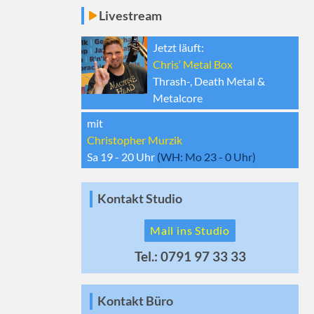
Livestream
Jetzt läuft:
Chris‘ Metal Box
Thrash-, Death Metal &
Metalcore
mit
Christopher Murzik
Sa 19 - 20
Uhr
(WH:
Mo 23 - 0
Uhr)
Kontakt Studio
Mail ins Studio
Tel.: 0791 97 33 33
Kontakt Büro