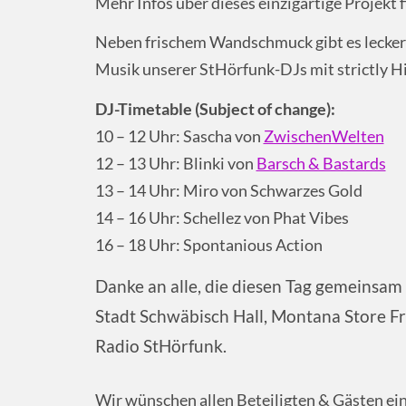
Mehr Infos über dieses einzigartige Projekt f
Neben frischem Wandschmuck gibt es leckere
Musik unserer StHörfunk-DJs mit strictly Hi
DJ-Timetable (Subject of change):
10 – 12 Uhr: Sascha von
ZwischenWelten
12 – 13 Uhr: Blinki von
Barsch & Bastards
13 – 14 Uhr: Miro von Schwarzes Gold
14 – 16 Uhr: Schellez von Phat Vibes
16 – 18 Uhr: Spontanious Action
Danke an alle, die diesen Tag gemeinsa
Stadt Schwäbisch Hall, Montana Store Fr
Radio StHörfunk.
Wir wünschen allen Beteiligten & Gästen e