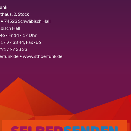
funk
thaus, 2. Stock
 • 74523 Schwäbisch Hall
bisch Hall
Mo - Fr 14 - 17 Uhr
1 / 97 33 44, Fax -66
791 / 97 33 33
erfunk.de • www.sthoerfunk.de