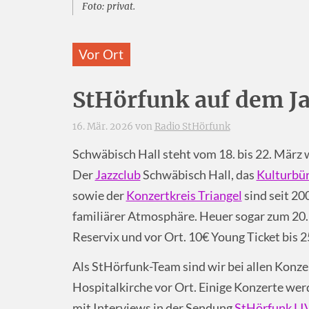
Foto: privat.
Vor Ort
StHörfunk auf dem Ja
16. Mär. 2026 von
Radio StHörfunk
Schwäbisch Hall steht vom 18. bis 22. März 
Der
Jazzclub
Schwäbisch Hall, das
Kulturbü
sowie der
Konzertkreis Triangel
sind seit 20
familiärer Atmosphäre. Heuer sogar zum 20.
Reservix und vor Ort. 10€ Young Ticket bis 2
Als StHörfunk-Team sind wir bei allen Konzer
Hospitalkirche vor Ort. Einige Konzerte wer
mit Interviews in der Sendung
StHörfunk LI