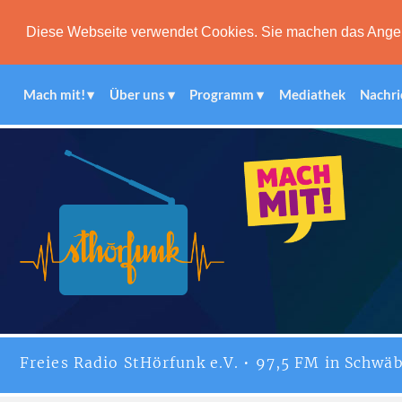
Diese Webseite verwendet Cookies. Sie machen das Angebot
Mach mit!
Über uns
Programm
Mediathek
Nachri
Freies
Radio StHörfunk
e.V. • 97,5 FM in Schwäb