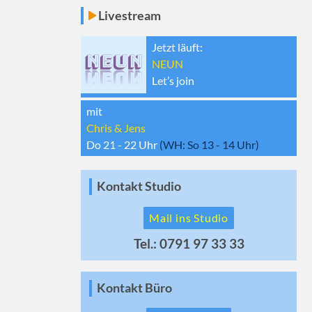
Livestream
Jetzt läuft:
NEUN
Let’s join
mit
Chris & Jens
Do 21 - 22
Uhr
(WH:
So 13 - 14
Uhr)
Kontakt Studio
Mail ins Studio
Tel.: 0791 97 33 33
Kontakt Büro