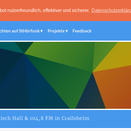
 nutzerfreundlich, effektiver und sicherer.
Datenschutzerklär
chten auf StHörfunk
Projekte
Feedback
isch Hall & 104,8 FM in Crailsheim